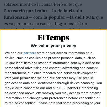
sobreseïment de la causa. Però el fet que
l
’acusació particular
—
la de la citada
funcionària
—
com la popular
—
la del PSOE
, que
es va personar a la causa— hagin insistit en
l’existència de les actuacions punibles ha portat el
cas a, finalment ara, l’obertura de judici oral.
Davant d'això la fiscalia insisteix en la petició
We value your privacy
d’arxivament perquè, assegura, no hi veu cap
We and our
partners
store and/or access information on a
delicte, ni en relació amb el tracte amb la
device, such as cookies and process personal data, such as
treballadora ni amb l’adjudicació a l’empresa
unique identifiers and standard information sent by a device for
esmentada de la campanya.
personalised advertising and content, advertising and content
measurement, audience research and services development.
Després que el jutjat d’instrucció de Vila d’Eivissa
With your permission we and our partners may use precise
geolocation data and identification through device scanning. You
hagi acordat l’obertura del judici oral serà
may click to consent to our and our 1538 partners’ processing
l’
Audiència de Palma l’encarregada de jutja
r,
as described above. Alternatively you may access more detailed
per una banda, la contractació —no per haver-la
information and change your preferences before consenting or
to refuse consenting.
Please note that some processing of your
feta per la via d’urgència, cosa que ja ha estat