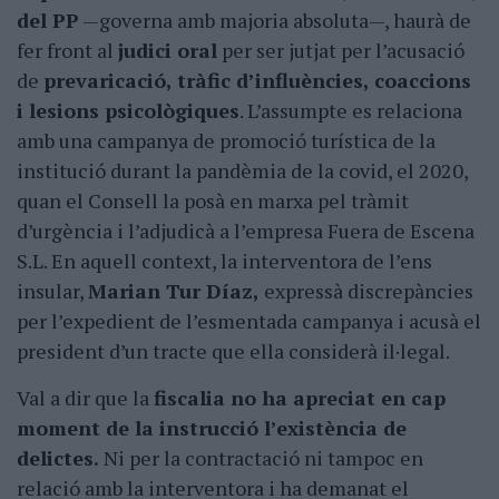
del PP
—governa amb majoria absoluta—, haurà de
fer front al
judici oral
per ser jutjat per l’acusació
de
prevaricació, tràfic d’influències, coaccions
i lesions psicològiques
. L’assumpte es relaciona
amb una campanya de promoció turística de la
institució durant la pandèmia de la covid, el 2020,
quan el Consell la posà en marxa pel tràmit
d’urgència i l’adjudicà a l’empresa Fuera de Escena
S.L. En aquell context, la interventora de l’ens
insular,
Marian Tur Díaz,
expressà discrepàncies
per l’expedient de l’esmentada campanya i acusà el
president d’un tracte que ella considerà il·legal.
Val a dir que la
fiscalia no ha apreciat en cap
moment de la instrucció l’existència de
delictes.
Ni per la contractació ni tampoc en
relació amb la interventora i ha demanat el