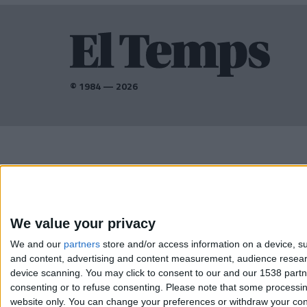
© 1984 — 2026
AMB EL SUPORT DE:
We value your privacy
We and our
partners
store and/or access information on a device, su
and content, advertising and content measurement, audience resea
device scanning. You may click to consent to our and our 1538 part
consenting or to refuse consenting.
Please note that some processing
website only. You can change your preferences or withdraw your conse