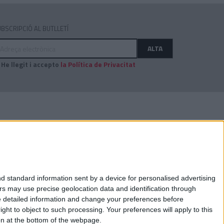
BSCRIPCIÓ AL BUTLLETÍ
dreça
ALTA
ectrònica
He llegit i accepto
la Política de Privacitat
AUDITAT PER:
d standard information sent by a device for personalised advertising
s may use precise geolocation data and identification through
e detailed information and change your preferences before
ht to object to such processing. Your preferences will apply to this
ton at the bottom of the webpage.