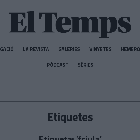
IGACIÓ
LA REVISTA
GALERIES
VINYETES
HEMERO
PÒDCAST
SÈRIES
Etiquetes
Etiqueta: ‘friula’