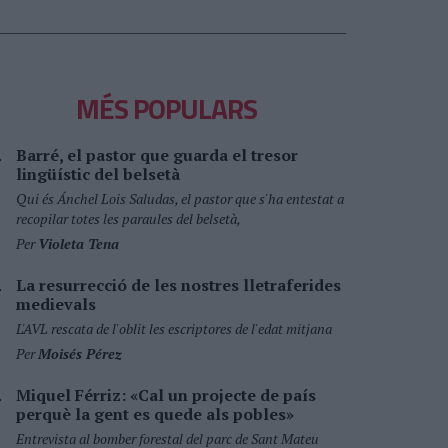
MÉS POPULARS
Barré, el pastor que guarda el tresor
lingüístic del belsetà
Qui és Ánchel Lois Saludas, el pastor que s'ha entestat a
recopilar totes les paraules del belsetà,
Per
Violeta Tena
La resurrecció de les nostres lletraferides
medievals
L'AVL rescata de l'oblit les escriptores de l'edat mitjana
Per
Moisés Pérez
Miquel Férriz: «Cal un projecte de país
perquè la gent es quede als pobles»
Entrevista al bomber forestal del parc de Sant Mateu