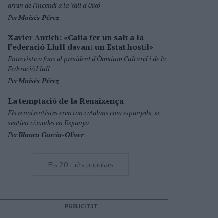
arran de l'incendi a la Vall d'Uixó
Per
Moisés Pérez
Xavier Antich: «Calia fer un salt a la
Federació Llull davant un Estat hostil»
Entrevista a fons al president d'Òmnium Cultural i de la
Federació Llull
Per
Moisés Pérez
La temptació de la Renaixença
Els renaixentistes eren tan catalans com espanyols, se
sentien còmodes en Espanya
Per
Blanca Garcia-Oliver
Els 20 més populars
PUBLICITAT