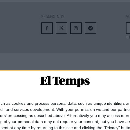
SEGUEIX-NOS
SU
A
el
MEMBRE DE:
ch as cookies and process personal data, such as unique identifiers an
rch and services development.
With your permission we and our partner
ners’ processing as described above. Alternatively you may access mor
 of your personal data may not require your consent, but you have a rig
nt at any time by returning to this site and clicking the "Privacy" but