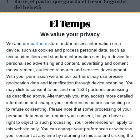
Barré, el pastor que guarda el tresor lingüístic
del belsetà
Qui és Ánchel Lois Saludas, el pastor que s'ha entestat a recopilar
totes les paraules del belsetà,
Per
Violeta Tena
We value your privacy
La resurrecció de les nostres lletraferides
We and our
partners
store and/or access information on a
medievals
device, such as cookies and process personal data, such as
L'AVL rescata de l'oblit les escriptores de l'edat mitjana
unique identifiers and standard information sent by a device for
Per
Moisés Pérez
personalised advertising and content, advertising and content
measurement, audience research and services development.
Miquel Férriz: «Cal un projecte de país perquè la
With your permission we and our partners may use precise
gent es quede als pobles»
geolocation data and identification through device scanning. You
may click to consent to our and our 1538 partners’ processing
Entrevista al bomber forestal del parc de Sant Mateu arran de
l'incendi a la Vall d'Uixó
as described above. Alternatively you may access more detailed
information and change your preferences before consenting or
Per
Moisés Pérez
to refuse consenting.
Please note that some processing of your
personal data may not require your consent, but you have a
Xavier Antich: «Calia fer un salt a la Federació
Llull davant un Estat hostil»
right to object to such processing. Your preferences will apply to
this website only. You can change your preferences or withdraw
Entrevista a fons al president d'Òmnium Cultural i de la Federació
your consent at any time by returning to this site and clicking the
Llull