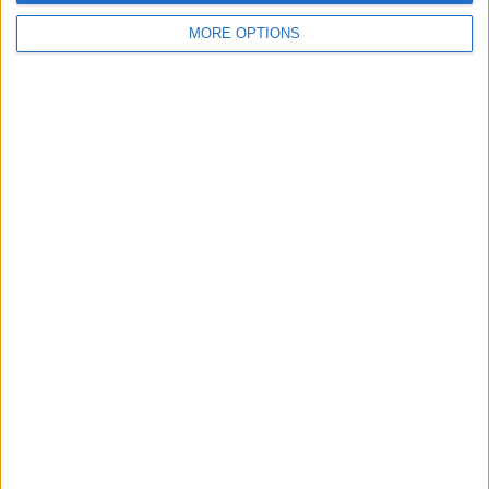
MORE OPTIONS
SUBSCRIPCIÓ AL BUTLLETÍ
Adreça
ALTA
electrònica
He llegit i accepto
la Política de Privacitat
AMB EL SUPORT DE:
MEMBRE DE: