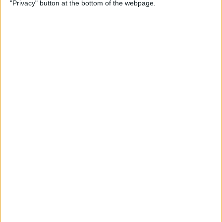
"Privacy" button at the bottom of the webpage.
Per
Moisés Pérez
La temptació de la Renaixença
Els renaixentistes eren tan catalans com espanyols, se sentien
còmodes en Espanya
Per
Blanca Garcia-Oliver
Els 20 més populars
PUBLICITAT
PUBLICITAT
PUBLICITAT