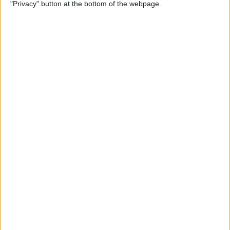
"Privacy" button at the bottom of the webpage.
Per
Blanca Garcia-Oliver
Substitució nacional
Quan la memòria democràtica s'oblida de la castellanització del
país
Per
Raül Garay
Els 20 més populars
PUBLICITAT
PUBLICITAT
PUBLICITAT