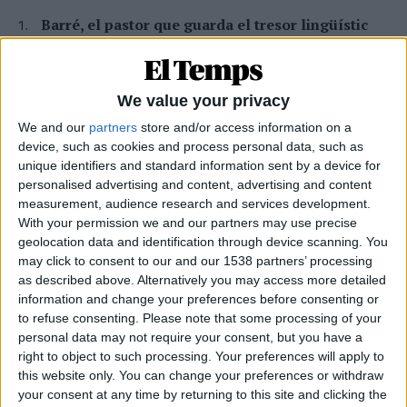
Barré, el pastor que guarda el tresor lingüístic
del belsetà
Qui és Ánchel Lois Saludas, el pastor que s'ha entestat a recopilar
totes les paraules del belsetà,
We value your privacy
Per
Violeta Tena
We and our
partners
store and/or access information on a
Xavier Antich: «Calia fer un salt a la Federació
device, such as cookies and process personal data, such as
Llull davant un Estat hostil»
unique identifiers and standard information sent by a device for
Entrevista a fons al president d'Òmnium Cultural i de la Federació
personalised advertising and content, advertising and content
Llull
measurement, audience research and services development.
Per
Moisés Pérez
With your permission we and our partners may use precise
geolocation data and identification through device scanning. You
La resurrecció de les nostres lletraferides
may click to consent to our and our 1538 partners’ processing
medievals
as described above. Alternatively you may access more detailed
L'AVL rescata de l'oblit les escriptores de l'edat mitjana
information and change your preferences before consenting or
to refuse consenting.
Please note that some processing of your
Per
Moisés Pérez
personal data may not require your consent, but you have a
right to object to such processing. Your preferences will apply to
La temptació de la Renaixença
this website only. You can change your preferences or withdraw
Els renaixentistes eren tan catalans com espanyols, se sentien
your consent at any time by returning to this site and clicking the
còmodes en Espanya