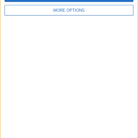
MORE OPTIONS
SUBSCRIPCIÓ AL BUTLLETÍ
Adreça
ALTA
electrònica
He llegit i accepto
la Política de Privacitat
AMB EL SUPORT DE:
MEMBRE DE: