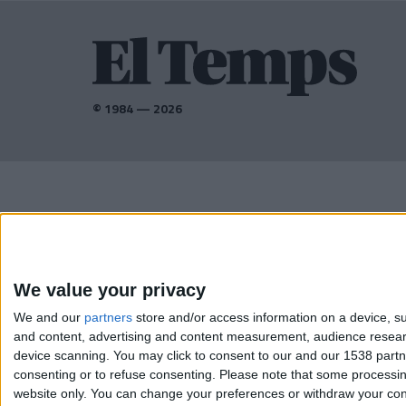
© 1984 — 2026
AMB EL SUPORT DE:
We value your privacy
We and our
partners
store and/or access information on a device, su
and content, advertising and content measurement, audience resea
device scanning. You may click to consent to our and our 1538 part
consenting or to refuse consenting.
Please note that some processing
website only. You can change your preferences or withdraw your conse