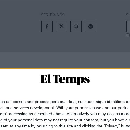
SEGUEIX-NOS
SU
A
el
MEMBRE DE:
ch as cookies and process personal data, such as unique identifiers an
rch and services development.
With your permission we and our partner
ners’ processing as described above. Alternatively you may access mor
 of your personal data may not require your consent, but you have a rig
nt at any time by returning to this site and clicking the "Privacy" but