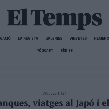
IGACIÓ
LA REVISTA
GALERIES
VINYETES
HEMERO
PÒDCAST
SÈRIES
VINCLES #121
nques, viatges al Japó i e