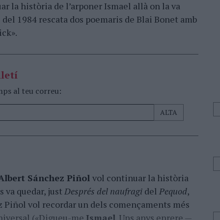
r la història de l’arponer Ismael allà on la va
ns del 1984 rescata dos poemaris de Blai Bonet amb
ick».
letí
mps al teu correu:
Albert Sánchez Piñol
vol continuar la història
s va quedar, just
Després del naufragi
del
Pequod
,
z Piñol vol recordar un dels començaments més
universal («Digueu-me
Ismael
. Uns anys enrere —