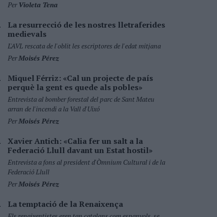
Per
Violeta Tena
La resurrecció de les nostres lletraferides
medievals
L'AVL rescata de l'oblit les escriptores de l'edat mitjana
Per
Moisés Pérez
Miquel Férriz: «Cal un projecte de país
perquè la gent es quede als pobles»
Entrevista al bomber forestal del parc de Sant Mateu
arran de l'incendi a la Vall d'Uixó
Per
Moisés Pérez
Xavier Antich: «Calia fer un salt a la
Federació Llull davant un Estat hostil»
Entrevista a fons al president d'Òmnium Cultural i de la
Federació Llull
Per
Moisés Pérez
La temptació de la Renaixença
Els renaixentistes eren tan catalans com espanyols, se