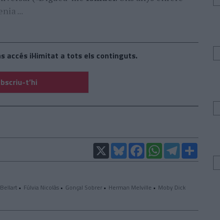
nia ...
s accés il·limitat a tots els continguts.
bscriu-t’hi
X
Bluesky
Facebook
WhatsApp
Telegram
Compar
Bellart
Fúlvia Nicolàs
Gonçal Sobrer
Herman Melville
Moby Dick