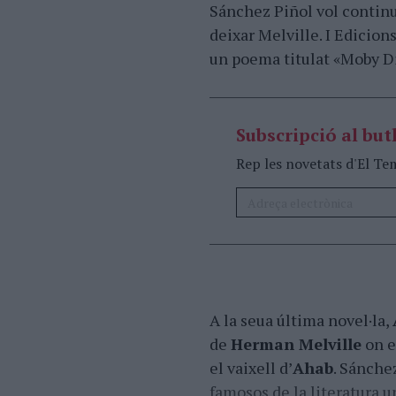
Sánchez Piñol vol continua
deixar Melville. I Edicio
un poema titulat «Moby D
Subscripció al butl
Rep les novetats d'El Te
A la seua última novel·la,
de
Herman Melville
on e
el vaixell d’
Ahab
. Sánche
famosos de la literatura 