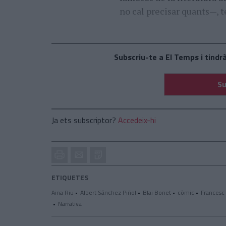
no cal precisar quants—, te
Subscriu-te a El Temps i tindrà
Su
Ja ets subscriptor?
Accedeix-hi
Imprimir
Envia
PDF
a
un
ETIQUETES
amic
Aina Riu
Albert Sánchez Piñol
Blai Bonet
còmic
Francesc 
Narrativa