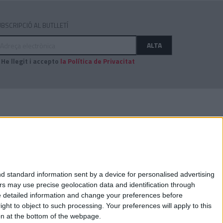
BSCRIPCIÓ AL BUTLLETÍ
dreça
ALTA
ectrònica
He llegit i accepto
la Política de Privacitat
AUDITAT PER:
d standard information sent by a device for personalised advertising
s may use precise geolocation data and identification through
e detailed information and change your preferences before
ht to object to such processing. Your preferences will apply to this
ton at the bottom of the webpage.