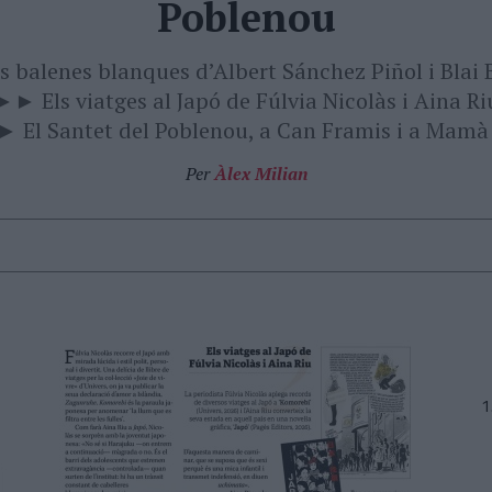
Poblenou
s balenes blanques d’Albert Sánchez Piñol i Blai 
►► Els viatges al Japó de Fúlvia Nicolàs i Aina Ri
El Santet del Poblenou, a Can Framis i a Mamà
Per
Àlex Milian