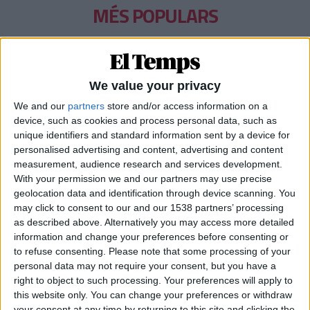
MÉS POPULARS
Barré, el pastor que guarda el tresor lingüístic
del belsetà
Qui és Ánchel Lois Saludas, el pastor que s'ha entestat a recopilar
We value your privacy
totes les paraules del belsetà,
We and our
partners
store and/or access information on a
Per
Violeta Tena
device, such as cookies and process personal data, such as
unique identifiers and standard information sent by a device for
La resurrecció de les nostres lletraferides
medievals
personalised advertising and content, advertising and content
measurement, audience research and services development.
L'AVL rescata de l'oblit les escriptores de l'edat mitjana
With your permission we and our partners may use precise
Per
Moisés Pérez
geolocation data and identification through device scanning. You
may click to consent to our and our 1538 partners’ processing
Xavier Antich: «Calia fer un salt a la Federació
as described above. Alternatively you may access more detailed
Llull davant un Estat hostil»
information and change your preferences before consenting or
Entrevista a fons al president d'Òmnium Cultural i de la Federació
to refuse consenting.
Please note that some processing of your
Llull
personal data may not require your consent, but you have a
Per
Moisés Pérez
right to object to such processing. Your preferences will apply to
this website only. You can change your preferences or withdraw
La temptació de la Renaixença
your consent at any time by returning to this site and clicking the