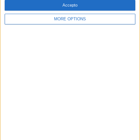
Accepto
MORE OPTIONS
SUBSCRIPCIÓ AL BUTLLETÍ
Adreça
ALTA
electrònica
He llegit i accepto
la Política de Privacitat
AMB EL SUPORT DE:
MEMBRE DE: