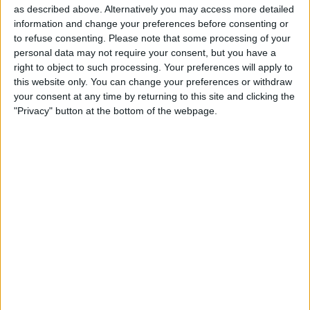
as described above. Alternatively you may access more detailed
information and change your preferences before consenting or
to refuse consenting.
Please note that some processing of your
personal data may not require your consent, but you have a
Com afecta la gentrificació a la
right to object to such processing. Your preferences will apply to
llengua?
this website only. You can change your preferences or withdraw
your consent at any time by returning to this site and clicking the
Com ha afectat l’evolució de la població a la
"Privacy" button at the bottom of the webpage.
llengua catalana al barri del Poblenou?
Només es mantenen positives les xifres de la
retolació identificativa
: pel que fa als noms dels
comerços, tot i que el català va patir un retrocés
important entre 2012 i 2022, després es va
recuperar fins que avui tornem a ser als nivells de
fa catorze anys: el 78% de la retolació
identificativa està en català com el 2012, després
de minvar fins al 63% el 2022.