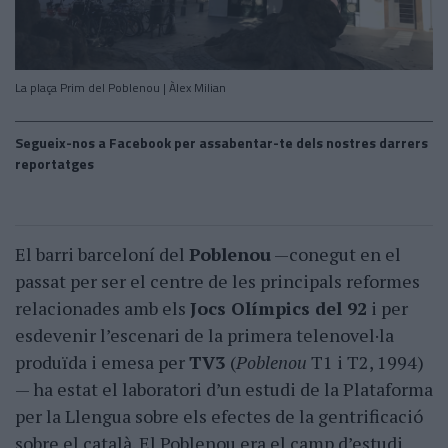
La plaça Prim del Poblenou | Àlex Milian
Segueix-nos a Facebook per assabentar-te dels nostres darrers
reportatges
El barri barceloní del
Poblenou
—conegut en el
passat per ser el centre de les principals reformes
relacionades amb els
Jocs Olímpics del 92
i per
esdevenir l’escenari de la primera telenovel·la
produïda i emesa per
TV3
(
Poblenou
T1 i T2, 1994)
— ha estat el laboratori d’un estudi de la Plataforma
per la Llengua sobre els efectes de la gentrificació
sobre el català. El Poblenou era el camp d’estudi