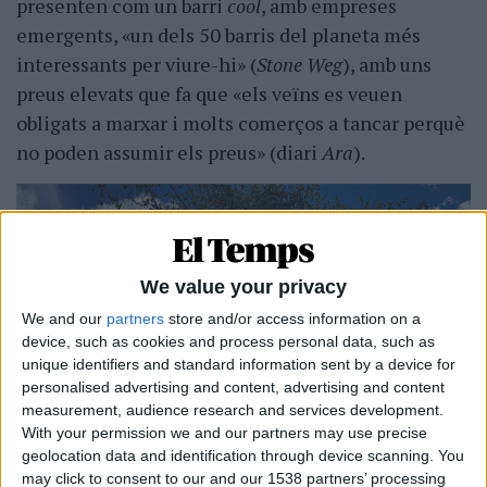
presenten com un barri
cool
, amb empreses
emergents, «un dels 50 barris del planeta més
interessants per viure-hi» (
Stone Weg
), amb uns
preus elevats que fa que «els veïns es veuen
obligats a marxar i molts comerços a tancar perquè
no poden assumir els preus» (diari
Ara
).
We value your privacy
We and our
partners
store and/or access information on a
device, such as cookies and process personal data, such as
unique identifiers and standard information sent by a device for
personalised advertising and content, advertising and content
measurement, audience research and services development.
With your permission we and our partners may use precise
geolocation data and identification through device scanning. You
may click to consent to our and our 1538 partners’ processing