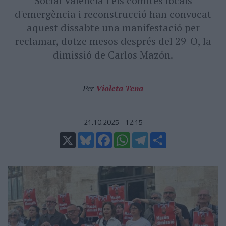
Social Valencià i els comitès locals
d'emergència i reconstrucció han convocat
aquest dissabte una manifestació per
reclamar, dotze mesos després del 29-O, la
dimissió de Carlos Mazón.
Per
Violeta Tena
21.10.2025 - 12:15
X
Bluesky
Facebook
WhatsApp
Telegram
Comparteix