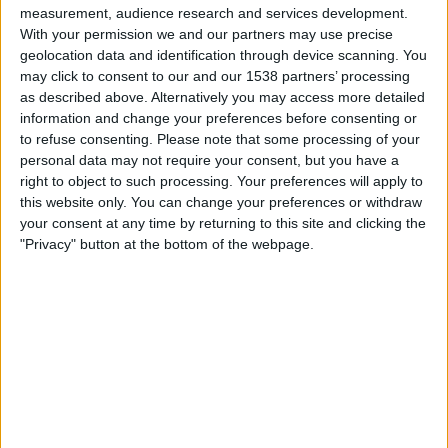
Subscripció al butlletí
measurement, audience research and services development.
With your permission we and our partners may use precise
Rep les novetats d'El Temps al teu correu:
geolocation data and identification through device scanning. You
may click to consent to our and our 1538 partners’ processing
as described above. Alternatively you may access more detailed
information and change your preferences before consenting or
to refuse consenting.
Please note that some processing of your
personal data may not require your consent, but you have a
El
pa bagnat
és molt popular a la regió de Niça on
right to object to such processing. Your preferences will apply to
se serveix a la majoria de les fleques i dels mercats
this website only. You can change your preferences or withdraw
your consent at any time by returning to this site and clicking the
a l'aire lliure. El
pa bagnat
i l'amanida que serveix
"Privacy" button at the bottom of the webpage.
de base, l'
amanida niçarda
, estan molt units a la
tradició culinària de la ciutat de Niça. A Niça, per
cert, s’ha mantingut força bé el niçars, una varietat
provençal de l’occità. Ho vaig poder comprovar amb
un pagès a prop de la ciutat, en uns terrenys –on hi
arribava l’aire marí de la vila– on hi cultivava,
justament, els ingredients del
pan banhat
. Hi tenia