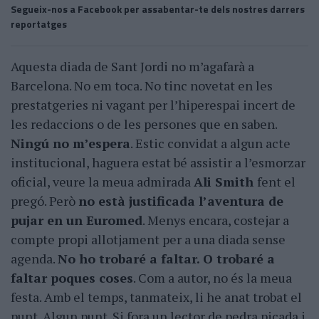
Segueix-nos a Facebook per assabentar-te dels nostres darrers
reportatges
Aquesta diada de Sant Jordi no m’agafarà a
Barcelona. No em toca. No tinc novetat en les
prestatgeries ni vagant per l’hiperespai incert de
les redaccions o de les persones que en saben.
Ningú no m’espera
. Estic convidat a algun acte
institucional, haguera estat bé assistir a l’esmorzar
oficial, veure la meua admirada
Ali Smith
fent el
pregó. Però
no està justificada l’aventura de
pujar en un Euromed
. Menys encara, costejar a
compte propi allotjament per a una diada sense
agenda.
No ho trobaré a faltar.
O trobaré a
faltar poques coses
. Com a autor, no és la meua
festa. Amb el temps, tanmateix, li he anat trobat el
punt. Algun punt. Si fora un lector de pedra picada i