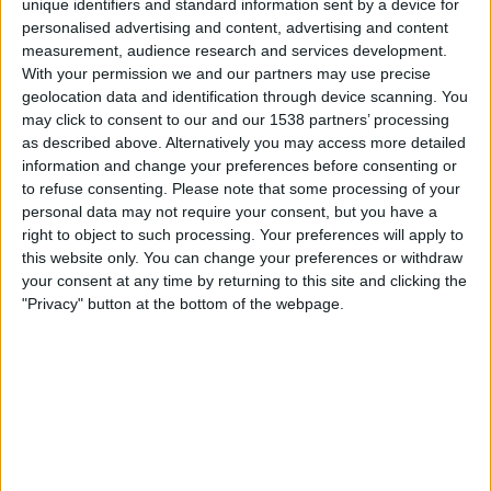
meua festa. Amb el temps, i gràcies al pic i pala,
unique identifiers and standard information sent by a device for
personalised advertising and content, advertising and content
vaig descobrir que
m’anava molt millor en
measurement, audience research and services development.
certàmens com la Fira del Llibre de València o
With your permission we and our partners may use precise
la Setmana del Llibre en Català
. Més dies. Més
geolocation data and identification through device scanning. You
may click to consent to our and our 1538 partners’ processing
possibilitats de trobar-te amb la gent, amb els
as described above. Alternatively you may access more detailed
lectors. Una mica de reparació per a un ego ferit pel
information and change your preferences before consenting or
foc del drac. Un és conscient del lloc que ocupa en
to refuse consenting.
Please note that some processing of your
la cadena tròfica, bastant avall, però també té una
personal data may not require your consent, but you have a
right to object to such processing. Your preferences will apply to
mica d’amor propi.
this website only. You can change your preferences or withdraw
your consent at any time by returning to this site and clicking the
"Privacy" button at the bottom of the webpage.
Subscripció al butlletí
Rep les novetats d'El Temps al teu correu: