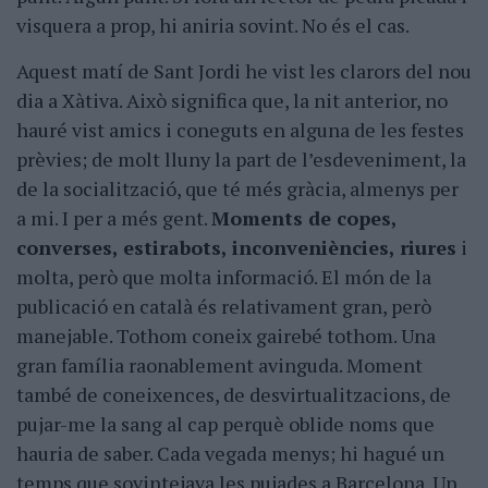
visquera a prop, hi aniria sovint. No és el cas.
Aquest matí de Sant Jordi he vist les clarors del nou
dia a Xàtiva. Això significa que, la nit anterior, no
hauré vist amics i coneguts en alguna de les festes
prèvies; de molt lluny la part de l’esdeveniment, la
de la socialització, que té més gràcia, almenys per
a mi. I per a més gent.
Moments de copes,
converses,
estirabots, inconveniències, riures
i
molta, però que molta informació. El món de la
publicació en català és relativament gran, però
manejable. Tothom coneix gairebé tothom. Una
gran família raonablement avinguda. Moment
també de coneixences, de desvirtualitzacions, de
pujar-me la sang al cap perquè oblide noms que
hauria de saber. Cada vegada menys; hi hagué un
temps que sovintejava les pujades a Barcelona. Un