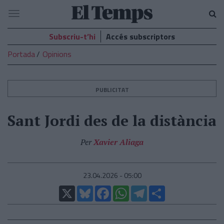
El
Navegació
Temps
Subscriu-t’hi
Accés subscriptors
Portada
Opinions
PUBLICITAT
Sant Jordi des de la distància
Per
Xavier Aliaga
23.04.2026 - 05:00
X
Bluesky
Facebook
WhatsApp
Telegram
Comparteix