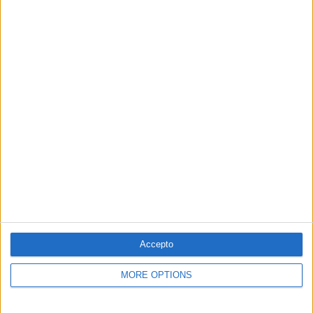
balanç de danys i guanys. Començaré a pensar en el
llibre que tenc en la sala de màquines. Coent-se. I
posaré el comptador a zero.
Subscriu-te
a El Temps i tindràs accés il·limitat a tots els
continguts.
Accepto
XAVIER ALIAGA
MORE OPTIONS
Periodista a EL TEMPS i escriptor. Guanyador del premi