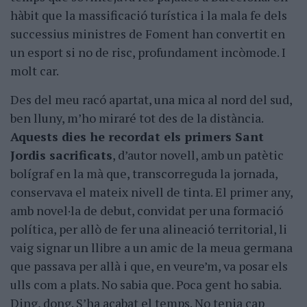
hàbit que la massificació turística i la mala fe dels
successius ministres de Foment han convertit en
un esport si no de risc, profundament incòmode. I
molt car.
Des del meu racó apartat, una mica al nord del sud,
ben lluny, m’ho miraré tot des de la distància.
Aquests dies he recordat els primers Sant
Jordis sacrificats
, d’autor novell, amb un patètic
bolígraf en la mà que, transcorreguda la jornada,
conservava el mateix nivell de tinta. El primer any,
amb novel·la de debut, convidat per una formació
política, per allò de fer una alineació territorial, li
vaig signar un llibre a un amic de la meua germana
que passava per allà i que, en veure’m, va posar els
ulls com a plats. No sabia que. Poca gent ho sabia.
Ding, dong. S’ha acabat el temps. No tenia cap