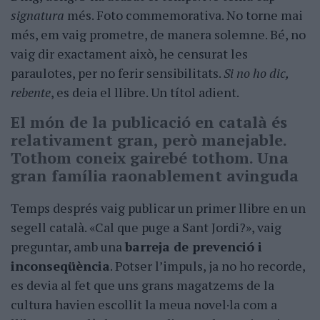
signatura
més. Foto commemorativa. No torne mai
més, em vaig prometre, de manera solemne. Bé, no
vaig dir exactament això, he censurat les
paraulotes, per no ferir sensibilitats.
Si no ho dic,
rebente
, es deia el llibre. Un títol adient.
El món de la publicació en català és
relativament gran, però manejable.
Tothom coneix gairebé tothom. Una
gran família raonablement avinguda
Temps després vaig publicar un primer llibre en un
segell català. «Cal que puge a Sant Jordi?», vaig
preguntar, amb una
barreja de prevenció i
inconseqüència
. Potser l’impuls, ja no ho recorde,
es devia al fet que uns grans magatzems de la
cultura havien escollit la meua novel·la com a