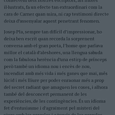
conservem dels nostres escriptors, als llibres
il·lustrats, fa un efecte tan extraordinari com la
cara de Carner quan mira, ni cap testimoni directe
deixa d’assenyalar aquest penetrant fenomen.
Josep Pla, sempre tan difícil d’impressionar, ho
deixa ben escrit quan recorda la sorprenent
conversa amb el gran poeta, l’home que parlava
millor el català d’aleshores, una llengua sabuda
com la fabulosa herència d’una estirp de prínceps
però també un idioma nou i encès de nou,
incendiat amb més vida i més ganes que mai, més
lúcid i més lliure per poder enraonar més a prop
del secret radiant que amaguen les coses, i alhora
també del desconcert permanent de les
experiències, de les contingències. És un idioma
fet d’entusiasme i d’agraïment pel misteri del
viure amb les paraules i a través de les paraules,