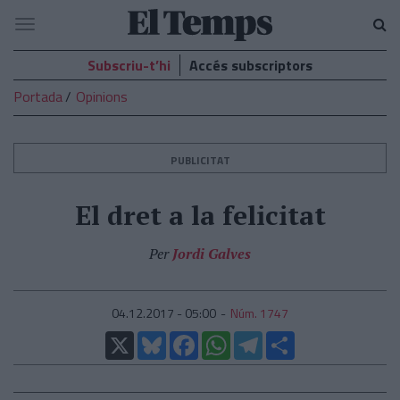
El
Navegació
Temps
Subscriu-t’hi
Accés subscriptors
Portada
Opinions
PUBLICITAT
El dret a la felicitat
Per
Jordi Galves
04.12.2017 - 05:00
Núm. 1747
X
Bluesky
Facebook
WhatsApp
Telegram
Comparteix