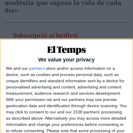
modèstia que suposa la vida de cada
dia»
Subscripció al butlletí
Rep les novetats d'El Temps al teu correu:
We value your privacy
We and our
partners
store and/or access information on a
device, such as cookies and process personal data, such as
unique identifiers and standard information sent by a device for
Plorar i lamentar-se no fa més modern que buscar
personalised advertising and content, advertising and content
el com i la manera de la felicitat esquiva o, si més
measurement, audience research and services development.
With your permission we and our partners may use precise
no, d’una certa alegria. Encara que el turboafligit
geolocation data and identification through device scanning. You
Miguel de Unamuno digués en una carta a Josep
may click to consent to our and our 1538 partners’ processing
Maria de Sagarra que Carner és poc tràgic, vaja, que
as described above. Alternatively you may access more detailed
“era bueno pero no mártir”, el cert és que la
information and change your preferences before consenting or
to refuse consenting.
Please note that some processing of your