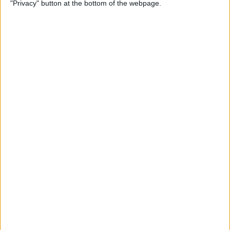
"Privacy" button at the bottom of the webpage.
Per
Blanca Garcia-Oliver
Substitució nacional
Quan la memòria democràtica s'oblida de la castellanització del
país
Per
Raül Garay
Els 20 més populars
PUBLICITAT
PUBLICITAT
PUBLICITAT