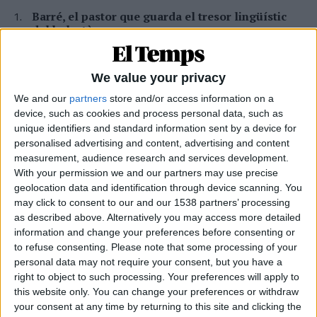
Barré, el pastor que guarda el tresor lingüístic
del belsetà
Qui és Ánchel Lois Saludas, el pastor que s'ha entestat a recopilar
totes les paraules del belsetà,
We value your privacy
Per
Violeta Tena
We and our
partners
store and/or access information on a
La resurrecció de les nostres lletraferides
device, such as cookies and process personal data, such as
medievals
unique identifiers and standard information sent by a device for
L'AVL rescata de l'oblit les escriptores de l'edat mitjana
personalised advertising and content, advertising and content
Per
Moisés Pérez
measurement, audience research and services development.
With your permission we and our partners may use precise
Xavier Antich: «Calia fer un salt a la Federació
geolocation data and identification through device scanning. You
Llull davant un Estat hostil»
may click to consent to our and our 1538 partners’ processing
Entrevista a fons al president d'Òmnium Cultural i de la Federació
as described above. Alternatively you may access more detailed
Llull
information and change your preferences before consenting or
to refuse consenting.
Please note that some processing of your
Per
Moisés Pérez
personal data may not require your consent, but you have a
La temptació de la Renaixença
right to object to such processing. Your preferences will apply to
this website only. You can change your preferences or withdraw
Els renaixentistes eren tan catalans com espanyols, se sentien
your consent at any time by returning to this site and clicking the
còmodes en Espanya