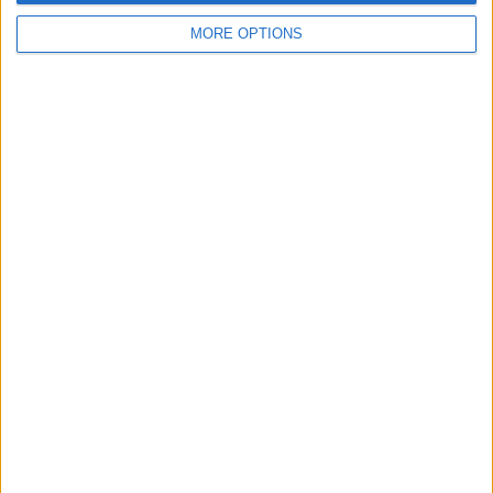
MORE OPTIONS
SUBSCRIPCIÓ AL BUTLLETÍ
Adreça
ALTA
electrònica
He llegit i accepto
la Política de Privacitat
AMB EL SUPORT DE:
MEMBRE DE: