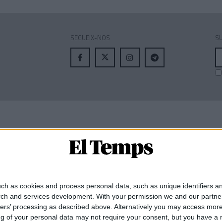
SEGUEIX-NOS
SU
A
el
MEMBRE DE:
ch as cookies and process personal data, such as unique identifiers an
rch and services development.
With your permission we and our partner
ners’ processing as described above. Alternatively you may access mor
 of your personal data may not require your consent, but you have a rig