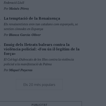
Federació Llull
Per
Moisés Pérez
La temptació de la Renaixença
Els renaixentistes eren tan catalans com espanyols, se
sentien còmodes en Espanya
Per
Blanca Garcia-Oliver
Enuig dels lletrats balears contra la
violència policial: «Fou ús il·legítim de la
força»
El Col·legi d'Advocats de les Illes contra la violència
policial a la manifestació de Palma
Per
Miquel Payeras
Els 20 més populars
PUBLICITAT