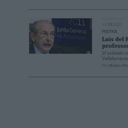
12.08.2021
POLÍTICA
Luis del 
professor
El polèmic c
Vallehermos
Per
Moisés Pé