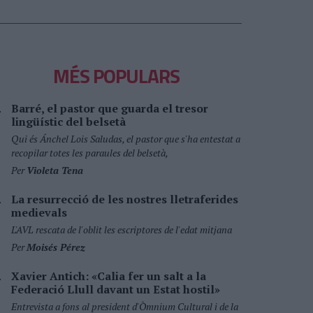
MÉS POPULARS
Barré, el pastor que guarda el tresor
lingüístic del belsetà
Qui és Ánchel Lois Saludas, el pastor que s'ha entestat a
recopilar totes les paraules del belsetà,
Per
Violeta Tena
La resurrecció de les nostres lletraferides
medievals
L'AVL rescata de l'oblit les escriptores de l'edat mitjana
Per
Moisés Pérez
Xavier Antich: «Calia fer un salt a la
Federació Llull davant un Estat hostil»
Entrevista a fons al president d'Òmnium Cultural i de la