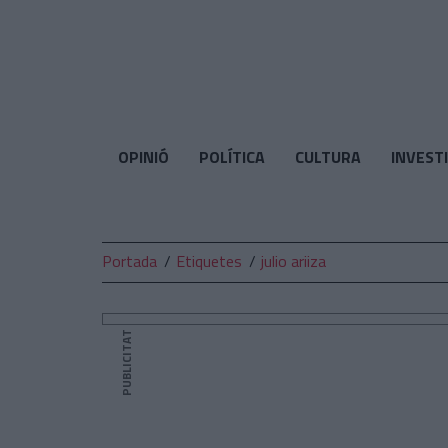
El
Temps
OPINIÓ
POLÍTICA
CULTURA
INVEST
Portada
Etiquetes
julio ariiza
PUBLICITAT