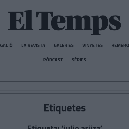
IGACIÓ
LA REVISTA
GALERIES
VINYETES
HEMERO
PÒDCAST
SÈRIES
Etiquetes
Etiqueta: ‘julio ariiza’