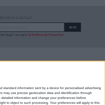
BSCRIPCIÓ AL BUTLLETÍ
dreça
ALTA
ectrònica
He llegit i accepto
la Política de Privacitat
AUDITAT PER:
d standard information sent by a device for personalised advertising
s may use precise geolocation data and identification through
e detailed information and change your preferences before
ht to object to such processing. Your preferences will apply to this