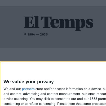
© 1984 — 2026
AMB EL SUPORT DE:
We value your privacy
We and our
partners
store and/or access information on a device, su
and content, advertising and content measurement, audience resea
device scanning. You may click to consent to our and our 1538 part
consenting or to refuse consenting.
Please note that some processing