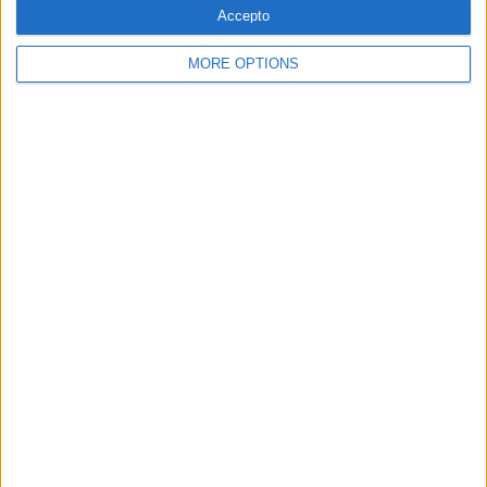
Accepto
MORE OPTIONS
SUBSCRIPCIÓ AL BUTLLETÍ
Adreça
ALTA
electrònica
He llegit i accepto
la Política de Privacitat
AMB EL SUPORT DE:
MEMBRE DE: