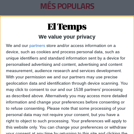
MÉS POPULARS
Barré, el pastor que guarda el tresor lingüístic
del belsetà
Qui és Ánchel Lois Saludas, el pastor que s'ha entestat a recopilar
We value your privacy
totes les paraules del belsetà,
We and our
partners
store and/or access information on a
Per
Violeta Tena
device, such as cookies and process personal data, such as
La resurrecció de les nostres lletraferides
unique identifiers and standard information sent by a device for
medievals
personalised advertising and content, advertising and content
measurement, audience research and services development.
L'AVL rescata de l'oblit les escriptores de l'edat mitjana
With your permission we and our partners may use precise
Per
Moisés Pérez
geolocation data and identification through device scanning. You
may click to consent to our and our 1538 partners’ processing
Xavier Antich: «Calia fer un salt a la Federació
as described above. Alternatively you may access more detailed
Llull davant un Estat hostil»
information and change your preferences before consenting or
Entrevista a fons al president d'Òmnium Cultural i de la Federació
to refuse consenting.
Please note that some processing of your
Llull
personal data may not require your consent, but you have a
Per
Moisés Pérez
right to object to such processing. Your preferences will apply to
this website only. You can change your preferences or withdraw
La temptació de la Renaixença
your consent at any time by returning to this site and clicking the