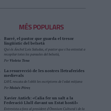
MÉS POPULARS
Barré, el pastor que guarda el tresor
lingüístic del belsetà
Qui és Ánchel Lois Saludas, el pastor que s'ha entestat a
recopilar totes les paraules del belsetà,
Per
Violeta Tena
La resurrecció de les nostres lletraferides
medievals
L'AVL rescata de l'oblit les escriptores de l'edat mitjana
Per
Moisés Pérez
Xavier Antich: «Calia fer un salt a la
Federació Llull davant un Estat hostil»
Entrevista a fons al president d'Òmnium Cultural i de la