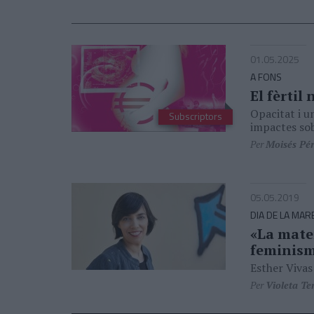
01.05.2025
A FONS
El fèrtil
Opacitat i u
Subscriptors
impactes sob
Per
Moisés Pé
05.05.2019
DIA DE LA MAR
«La mate
feminis
Esther Vivas
Per
Violeta Te