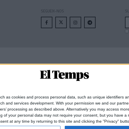
SEGUEIX-NOS
SU
A
el
MEMBRE DE:
ch as cookies and process personal data, such as unique identifiers an
rch and services development.
With your permission we and our partner
ners’ processing as described above. Alternatively you may access mor
 of your personal data may not require your consent, but you have a rig
nt at any time by returning to this site and clicking the "Privacy" but