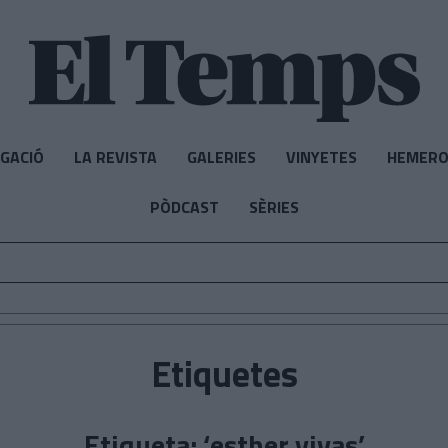
IGACIÓ
LA REVISTA
GALERIES
VINYETES
HEMERO
PÒDCAST
SÈRIES
Etiquetes
Etiqueta: ‘esther vivas’