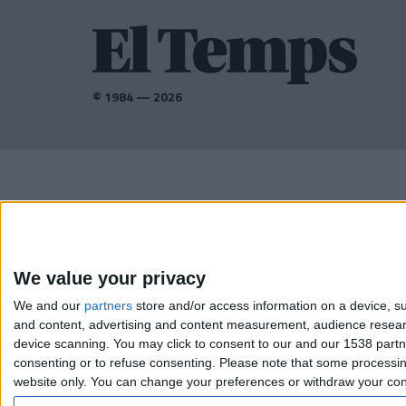
© 1984 — 2026
AMB EL SUPORT DE:
We value your privacy
We and our
partners
store and/or access information on a device, su
and content, advertising and content measurement, audience resea
device scanning. You may click to consent to our and our 1538 part
consenting or to refuse consenting.
Please note that some processing
website only. You can change your preferences or withdraw your conse