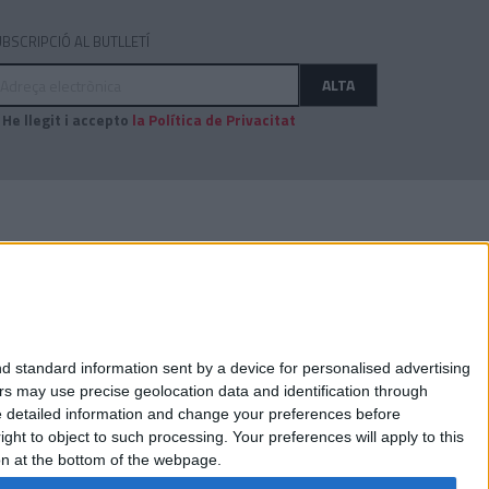
BSCRIPCIÓ AL BUTLLETÍ
dreça
ALTA
ectrònica
He llegit i accepto
la Política de Privacitat
AUDITAT PER:
d standard information sent by a device for personalised advertising
s may use precise geolocation data and identification through
e detailed information and change your preferences before
ht to object to such processing. Your preferences will apply to this
ton at the bottom of the webpage.