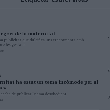
 negoci de la maternitat
na publicitat que dulcifica uns tractaments amb
re les gestans
rez
E
rnitat ha estat un tema incòmode per al
me»
 acaba de publicar 'Mama desobedient'
na