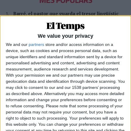
Barré, el pastor que guarda el tresor lingüístic
del belsetà
Qui és Ánchel Lois Saludas, el pastor que s'ha entestat a recopilar
totes les paraules del belsetà,
We value your privacy
Per
Violeta Tena
We and our
partners
store and/or access information on a
device, such as cookies and process personal data, such as
La resurrecció de les nostres lletraferides
medievals
unique identifiers and standard information sent by a device for
personalised advertising and content, advertising and content
L'AVL rescata de l'oblit les escriptores de l'edat mitjana
measurement, audience research and services development.
Per
Moisés Pérez
With your permission we and our partners may use precise
geolocation data and identification through device scanning. You
Miquel Férriz: «Cal un projecte de país perquè la
may click to consent to our and our 1538 partners’ processing
gent es quede als pobles»
as described above. Alternatively you may access more detailed
Entrevista al bomber forestal del parc de Sant Mateu arran de
information and change your preferences before consenting or
l'incendi a la Vall d'Uixó
to refuse consenting.
Please note that some processing of your
Per
Moisés Pérez
personal data may not require your consent, but you have a
right to object to such processing. Your preferences will apply to
Xavier Antich: «Calia fer un salt a la Federació
this website only. You can change your preferences or withdraw
Llull davant un Estat hostil»
your consent at any time by returning to this site and clicking the