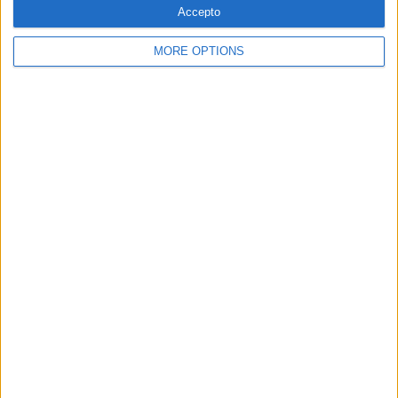
Accepto
MORE OPTIONS
SUBSCRIPCIÓ AL BUTLLETÍ
Adreça
ALTA
electrònica
He llegit i accepto
la Política de Privacitat
AMB EL SUPORT DE:
MEMBRE DE: