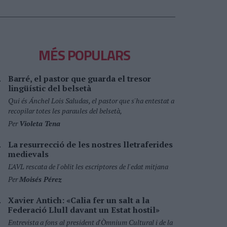
MÉS POPULARS
Barré, el pastor que guarda el tresor
lingüístic del belsetà
Qui és Ánchel Lois Saludas, el pastor que s'ha entestat a
recopilar totes les paraules del belsetà,
Per
Violeta Tena
La resurrecció de les nostres lletraferides
medievals
L'AVL rescata de l'oblit les escriptores de l'edat mitjana
Per
Moisés Pérez
Xavier Antich: «Calia fer un salt a la
Federació Llull davant un Estat hostil»
Entrevista a fons al president d'Òmnium Cultural i de la