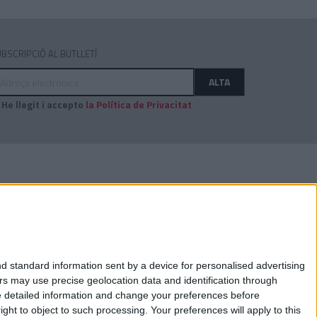
BSCRIPCIÓ AL BUTLLETÍ
dreça
ALTA
ectrònica
He llegit i accepto
la Política de Privacitat
AUDITAT PER:
d standard information sent by a device for personalised advertising
s may use precise geolocation data and identification through
e detailed information and change your preferences before
ht to object to such processing. Your preferences will apply to this