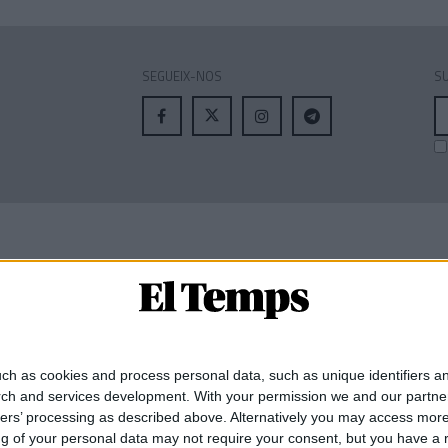
SEGUEIX-NOS
SU
A
el
MEMBRE DE:
ch as cookies and process personal data, such as unique identifiers an
rch and services development.
With your permission we and our partner
ners’ processing as described above. Alternatively you may access mor
 of your personal data may not require your consent, but you have a rig