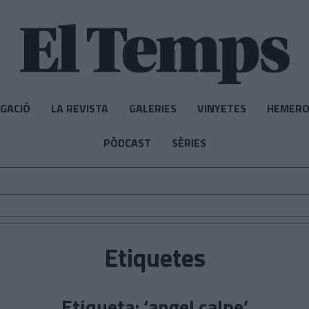
IGACIÓ
LA REVISTA
GALERIES
VINYETES
HEMERO
PÒDCAST
SÈRIES
Etiquetes
Etiqueta: ‘angel calpe’