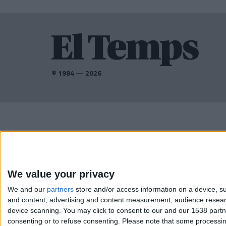
© 1984 — 2026
AMB EL SUPORT DE:
We value your privacy
We and our
partners
store and/or access information on a device, su
and content, advertising and content measurement, audience resea
device scanning. You may click to consent to our and our 1538 part
consenting or to refuse consenting.
Please note that some processing