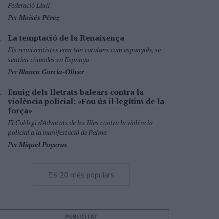
Federació Llull
Per
Moisés Pérez
La temptació de la Renaixença
Els renaixentistes eren tan catalans com espanyols, se
sentien còmodes en Espanya
Per
Blanca Garcia-Oliver
Enuig dels lletrats balears contra la
violència policial: «Fou ús il·legítim de la
força»
El Col·legi d'Advocats de les Illes contra la violència
policial a la manifestació de Palma
Per
Miquel Payeras
Els 20 més populars
PUBLICITAT