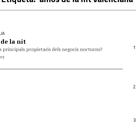
EUA
de la nit
s principals propietaris dels negocis nocturns?
rez