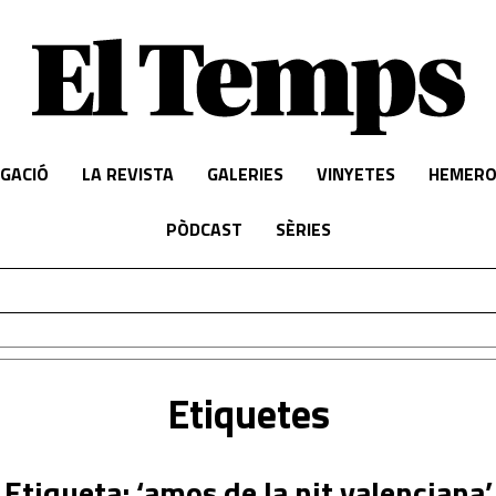
IGACIÓ
LA REVISTA
GALERIES
VINYETES
HEMERO
PÒDCAST
SÈRIES
Etiquetes
Etiqueta: ‘amos de la nit valenciana’