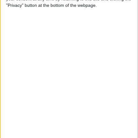
Per
Ramon Barnils
"Privacy" button at the bottom of the webpage.
09.07.1984
HEMEROTECA
Pepa Flores: «Aquesta és una llibertat
molt relativa»
Entrevista a l'actriu
Per
Ferran Torrent