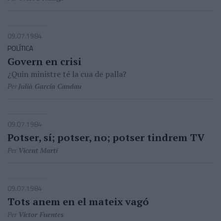
09.07.1984
POLÍTICA
Govern en crisi
¿Quin ministre té la cua de palla?
Per
Julià García Candau
09.07.1984
Potser, sí; potser, no; potser tindrem TV
Per
Vicent Martí
09.07.1984
Tots anem en el mateix vagó
Per
Víctor Fuentes