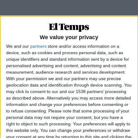
09.07.1984
INTERNACIONAL
L'Europa necessària
We value your privacy
Per
Ernest Udina
We and our
partners
store and/or access information on a
device, such as cookies and process personal data, such as
unique identifiers and standard information sent by a device for
personalised advertising and content, advertising and content
09.07.1984
measurement, audience research and services development.
ÜLTIMA
With your permission we and our partners may use precise
Nostàlgia
geolocation data and identification through device scanning. You
Per
Vicent Ventura
may click to consent to our and our 1538 partners’ processing
as described above. Alternatively you may access more detailed
information and change your preferences before consenting or
to refuse consenting.
Please note that some processing of your
09.07.1984
personal data may not require your consent, but you have a
ARRÒS A BANDA
right to object to such processing. Your preferences will apply to
Més possible que mai
this website only. You can change your preferences or withdraw
your consent at any time by returning to this site and clicking the