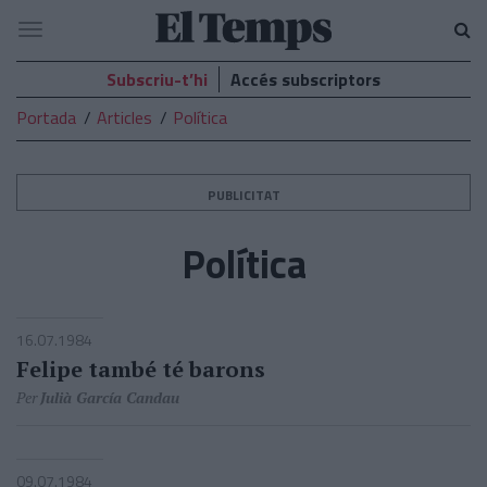
El
Navegació
Temps
Subscriu-t’hi
Accés subscriptors
Portada
Articles
Política
PUBLICITAT
Política
16.07.1984
Felipe també té barons
Per
Julià García Candau
09.07.1984