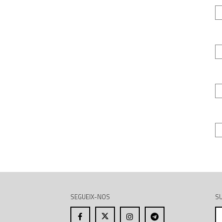
SEGUEIX-NOS
SU
A
el