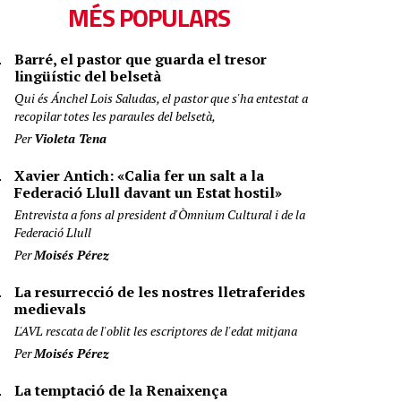
MÉS POPULARS
Barré, el pastor que guarda el tresor
lingüístic del belsetà
Qui és Ánchel Lois Saludas, el pastor que s'ha entestat a
recopilar totes les paraules del belsetà,
Per
Violeta Tena
Xavier Antich: «Calia fer un salt a la
Federació Llull davant un Estat hostil»
Entrevista a fons al president d'Òmnium Cultural i de la
Federació Llull
Per
Moisés Pérez
La resurrecció de les nostres lletraferides
medievals
L'AVL rescata de l'oblit les escriptores de l'edat mitjana
Per
Moisés Pérez
La temptació de la Renaixença