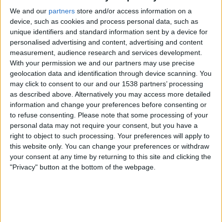
Quan la memòria democràtica s'oblida de la castellanització del
We and our
partners
store and/or access information on a
país
device, such as cookies and process personal data, such as
Per
Raül Garay
unique identifiers and standard information sent by a device for
personalised advertising and content, advertising and content
Una mecenes del trumpisme mediàtic i els
measurement, audience research and services development.
tentacles valencians al negoci sociosanitari
With your permission we and our partners may use precise
El hòlding Eulen amplia els seus contractes de residències i centres
geolocation data and identification through device scanning. You
de dia a terres valencianes
may click to consent to our and our 1538 partners’ processing
Per
Moisés Pérez
as described above. Alternatively you may access more detailed
information and change your preferences before consenting or
to refuse consenting.
Please note that some processing of your
Els 20 més populars
personal data may not require your consent, but you have a
right to object to such processing. Your preferences will apply to
this website only. You can change your preferences or withdraw
your consent at any time by returning to this site and clicking the
PUBLICITAT
"Privacy" button at the bottom of the webpage.
PUBLICITAT