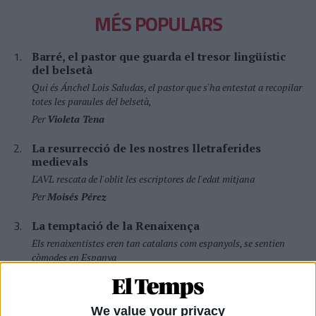
MÉS POPULARS
Barré, el pastor que guarda el tresor lingüístic
del belsetà
Qui és Ánchel Lois Saludas, el pastor que s'ha entestat a recopilar
totes les paraules del belsetà,
Per
Violeta Tena
La resurrecció de les nostres lletraferides
medievals
L'AVL rescata de l'oblit les escriptores de l'edat mitjana
Per
Moisés Pérez
La temptació de la Renaixença
Els renaixentistes eren tan catalans com espanyols, se sentien
còmodes en Espanya
Per
Blanca Garcia-Oliver
Substitució nacional
We value your privacy