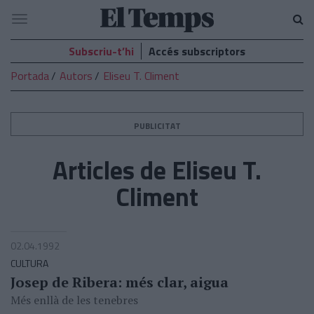
El
Navegació
Temps
Subscriu-t’hi
Accés subscriptors
Portada
Autors
Eliseu T. Climent
PUBLICITAT
Articles de Eliseu T.
Climent
02.04.1992
CULTURA
Josep de Ribera: més clar, aigua
Més enllà de les tenebres