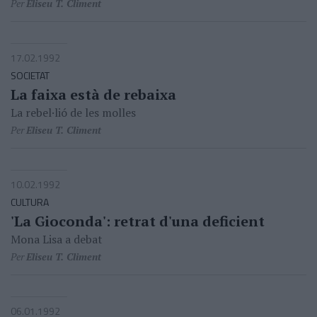
Per
Eliseu T. Climent
17.02.1992
SOCIETAT
La faixa està de rebaixa
La rebel·lió de les molles
Per
Eliseu T. Climent
10.02.1992
CULTURA
'La Gioconda': retrat d'una deficient
Mona Lisa a debat
Per
Eliseu T. Climent
06.01.1992