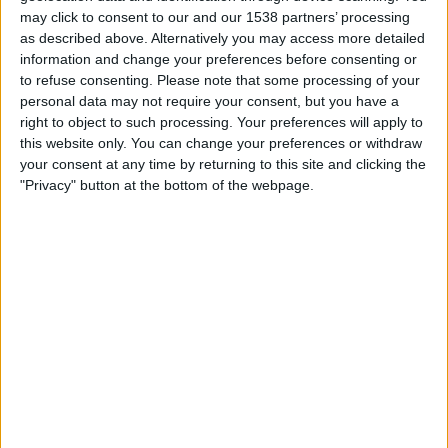
30.12.1991
may click to consent to our and our 1538 partners’ processing
Basketmania
as described above. Alternatively you may access more detailed
information and change your preferences before consenting or
El bàsquet de l'A a la Z
to refuse consenting.
Please note that some processing of your
Per
Eliseu T. Climent
personal data may not require your consent, but you have a
right to object to such processing. Your preferences will apply to
this website only. You can change your preferences or withdraw
your consent at any time by returning to this site and clicking the
09.12.1991
"Privacy" button at the bottom of the webpage.
CULTURA
El divan a finals de segle
La psicoanàlisi avui
Per
Eliseu T. Climent
18.11.1991
SOCIETAT
Everest'91: la cera oculta d'una victòria
Consideracions personals de l'alpinista J(y n Grifoll,
encarrega t de material