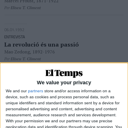
Marcel Proust, 1871-1922
Per
Eliseu T. Climent
06.01.1992
ENTREVISTA
La revolució és una passió
Mao Zedong, 1892-1976
Per
Eliseu T. Climent
06.01.1992
We value your privacy
ENTREVISTA
We and our
partners
store and/or access information on a
Visca Eiffel
device, such as cookies and process personal data, such as
Gustave Eiffel
unique identifiers and standard information sent by a device for
personalised advertising and content, advertising and content
Per
Eliseu T. Climent
measurement, audience research and services development.
With your permission we and our partners may use precise
geolocation data and identification through device scanning. You