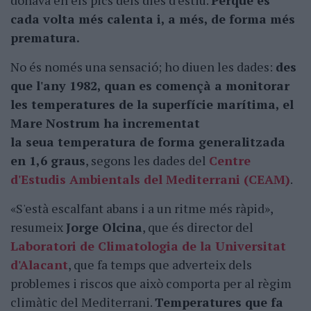
donava en els pics dels dies d'estiu.
Perquè és
cada volta més calenta i, a més, de forma més
prematura.
No és només una sensació; ho diuen les dades:
des
que l'any 1982, quan es començà a monitorar
les temperatures de la superfície marítima, el
Mare Nostrum ha incrementat
la seua temperatura de forma generalitzada
en 1,6 graus
, segons les dades del
Centre
d'Estudis Ambientals del Mediterrani (CEAM)
.
«S'està escalfant abans i a un ritme més ràpid»,
resumeix
Jorge Olcina
, que és director del
Laboratori de Climatologia de la Universitat
d'Alacant
, que fa temps que adverteix dels
problemes i riscos que això comporta per al règim
climàtic del Mediterrani.
Temperatures que fa