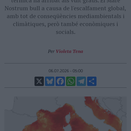
tèrmica ha arribat als vuit graus. El Mare
Nostrum bull a causa de l'escalfament global,
amb tot de conseqüències mediambientals i
climàtiques, però també econòmiques i
socials.
Per
Violeta Tena
06.07.2026 - 05:00
X
Bluesky
Facebook
WhatsApp
Telegram
Comparteix