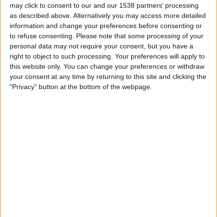
El cas més extrem és, en tot cas, al golf de
may click to consent to our and our 1538 partners’ processing
Lleó, on, a l'altura de les comarques gironines,
as described above. Alternatively you may access more detailed
information and change your preferences before consenting or
l'anomalia és del voltant de vuit graus.
to refuse consenting.
Please note that some processing of your
personal data may not require your consent, but you have a
El mapa de Medmos també fa evident una realitat:
right to object to such processing. Your preferences will apply to
que el procés d'escalfament no és homogeni.
this website only. You can change your preferences or withdraw
Perquè, si bé hi ha un augment generalitzat de la
your consent at any time by returning to this site and clicking the
"Privacy" button at the bottom of the webpage.
temperatura, no a tot arreu es produeix amb la
mateixa intensitat. «De manera habitual,
la Mediterrània oriental sempre ha estat més
càlida que l'occidental.
El que detectem, a la
vista de les dades, és que la intensificació és
major en la part occidental
». El resultat és que,
de forma progressiva, la banda occidental s'està
equiparant a les temperatures clàssiques de la part
oriental.
La part oriental de la Mediterrània