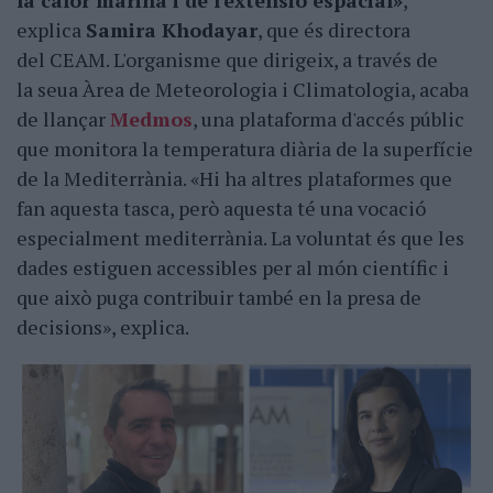
la calor marina i de l'extensió espacial»
,
explica
Samira Khodayar
, que és directora
del CEAM. L'organisme que dirigeix, a través de
la seua Àrea de Meteorologia i Climatologia, acaba
de llançar
Medmos
, una plataforma d'accés públic
que monitora la temperatura diària de la superfície
de la Mediterrània. «Hi ha altres plataformes que
fan aquesta tasca, però aquesta té una vocació
especialment mediterrània. La voluntat és que les
dades estiguen accessibles per al món científic i
que això puga contribuir també en la presa de
decisions», explica.