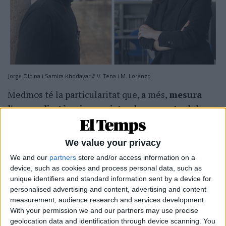
Jorge Olcina i Samira Khodayar // V. Tena i M. Lorenzo
Medmos té la particularitat que, a més,
mesura
l'anomalia tèrmica registrada respecte del
període 1991-2020
. El mapa és eloqüent
(correspon a la imatge d'obertura que il·lustra
We value your privacy
aquest article): en el «nostre» mediterrani tot de
We and our
partners
store and/or access information on a
tonalitats vermelloses, com si la mar bollira, com
device, such as cookies and process personal data, such as
la cassola al forn que va descriure Ausiàs March a
unique identifiers and standard information sent by a device for
Veles e vents
. Segons expliquen des del CEAM,
personalised advertising and content, advertising and content
measurement, audience research and services development.
l'anomalia tèrmica se situa al voltant dels dos i tres
With your permission we and our partners may use precise
graus al País Valencià i de quatre, en el Principat.
geolocation data and identification through device scanning. You