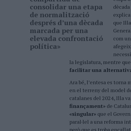
consolidar una etapa
dècada 
de normalització
explica
després dʼuna dècada
que Ill
marcada per una
General
elevada confrontació
com una
política»
afegeix
necessi
la legislatura, mentre qu
facilitar una alternativ
Ara bé, lʼentesa es torna 
en el terreny del model d
catalanes del 2024, Illa v
finançament»
de Catalun
«singular»
que el Govern 
paral·lel a una reforma i
però que es troba encallat