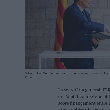
Salvador Illa i Oriol Junqueras encaixen les mans després de lʼ
Press
La secretària general dʼE
en lʼàmbit competencial. 
sobre finançament entre re
«toca sobirania fiscal»
,