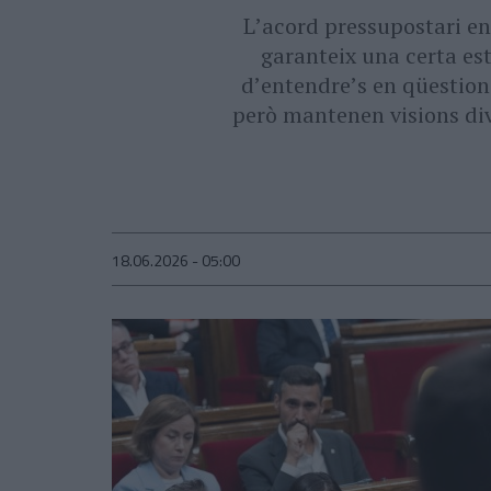
Lʼacord pressupostari en
garanteix una certa est
dʼentendreʼs en qüestions
però mantenen visions div
18.06.2026 - 05:00