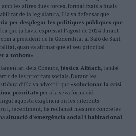
 amb les altres dues forces, formalitzats a finals
abilitat de la legislatura, Illa va defensar que
ària per desplegar les polítiques públiques que
idea que ja havia expressat lʼagost de 2024 durant
 com a president de la Generalitat al Saló de Sant
ralitat, quan va afirmar que el seu principal
er a tothom»
.
arlamentari dels Comuns,
Jéssica Albiach
, també
artir de les prioritats socials. Durant les
stidura dʼIlla va advertir que
«solucionar la crisi
xima prioritat»
per a la seva formació.
ngut aquesta exigència en les diferents
rn i, recentment, ha reclamat mesures concretes
una
situació dʼemergència social i habitacional