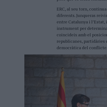
ERC, al seu torn, continu
diferents. Junqueras reivin
entre Catalunya i lʼEstat,
instrument per determinar 
coincideix amb el posici
republicanes, partidàries
democràtica del conflicte