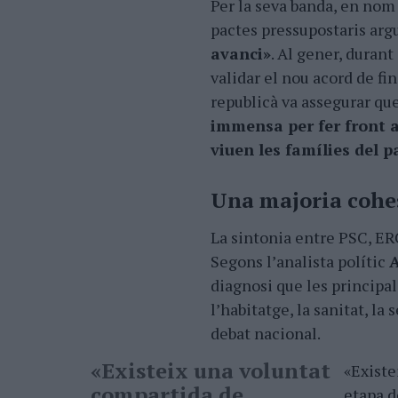
Per la seva banda, en nom
pactes pressupostaris a
avanci»
. Al gener, duran
validar el nou acord de fi
republicà va assegurar qu
immensa per fer front a
viuen les famílies del p
Una majoria cohes
La sintonia entre PSC, ER
Segons lʼanalista polític
A
diagnosi que les principa
lʼhabitatge, la sanitat, la
debat nacional.
«Existeix una voluntat
«Existe
compartida de
etapa d