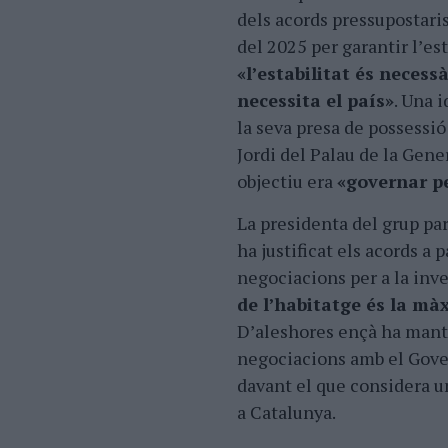
dels acords pressupostaris
del 2025 per garantir lʼest
«lʼestabilitat és necess
necessita el país»
. Una 
la seva presa de possessió
Jordi del Palau de la Gene
objectiu era
«governar p
La presidenta del grup p
ha justificat els acords a p
negociacions per a la inve
de lʼhabitatge és la mà
Dʼaleshores ençà ha manti
negociacions amb el Gove
davant el que considera 
a Catalunya.