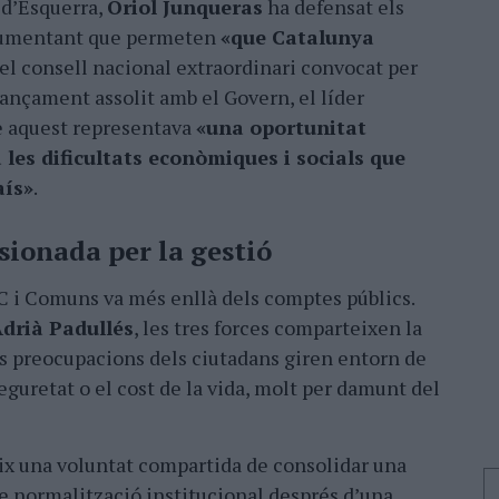
 dʼEsquerra,
Oriol Junqueras
ha defensat els
rgumentant que permeten
«que Catalunya
t el consell nacional extraordinari convocat per
nançament assolit amb el Govern, el líder
e aquest representava
«una oportunitat
 les dificultats econòmiques i socials que
aís»
.
ionada per la gestió
C i Comuns va més enllà dels comptes públics.
drià Padullés
, les tres forces comparteixen la
ls preocupacions dels ciutadans giren entorn de
 seguretat o el cost de la vida, molt per damunt del
ix una voluntat compartida de consolidar una
e normalització institucional després dʼuna