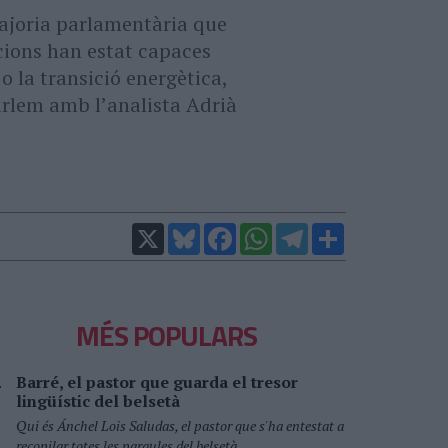
majoria parlamentària que
acions han estat capaces
o la transició energètica,
arlem amb lʼanalista Adrià
X
Bluesky
Facebook
WhatsApp
Telegram
Comparteix
MÉS POPULARS
Barré, el pastor que guarda el tresor
lingüístic del belsetà
Qui és Ánchel Lois Saludas, el pastor que s'ha entestat a
recopilar totes les paraules del belsetà,