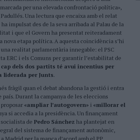
marcada per una elevada confrontació política»,
 Padullés. Una lectura que encaixa amb el relat
a ha impulsat des de la seva arribada al Palau de la
itat i que el Govern ha presentat reiteradament
 nova etapa política. A aquesta coincidència sʼhi
 una realitat parlamentària innegable: el PSC
ta ERC i els Comuns per garantir lʼestabilitat de
e
cap dels dos partits té avui incentius per
a liderada per Junts
.
més fràgil quan el debat abandona la gestió i entra
e país. Durant la campanya de les eleccions
a proposar
«ampliar lʼautogovern»
i
«millorar el
ya si accedia a la presidència. Un finançament
socialista de
Pedro Sánchez
ha plantejat en
ntegral del sistema de finançament autonòmic,
 a Madrid per la manca dʼacord amb el PP.