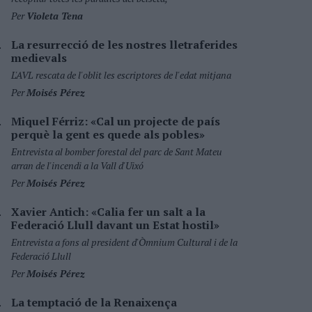
Per
Violeta Tena
La resurrecció de les nostres lletraferides
medievals
L'AVL rescata de l'oblit les escriptores de l'edat mitjana
Per
Moisés Pérez
Miquel Férriz: «Cal un projecte de país
perquè la gent es quede als pobles»
Entrevista al bomber forestal del parc de Sant Mateu
arran de l'incendi a la Vall d'Uixó
Per
Moisés Pérez
Xavier Antich: «Calia fer un salt a la
Federació Llull davant un Estat hostil»
Entrevista a fons al president d'Òmnium Cultural i de la
Federació Llull
Per
Moisés Pérez
La temptació de la Renaixença