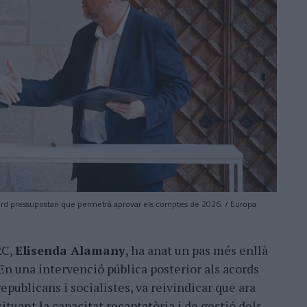
acord pressupostari que permetrà aprovar els comptes de 2026. / Europa
RC,
Elisenda Alamany
, ha anat un pas més enllà
En una intervenció pública posterior als acords
publicans i socialistes, va reivindicar que ara
 situant la capacitat recaptatòria i de gestió dels