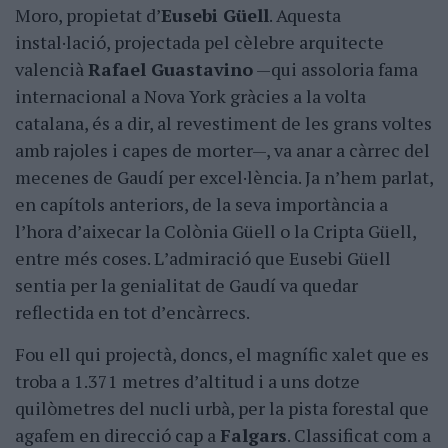
Moro, propietat dʼ
Eusebi Güell
. Aquesta
instal·lació, projectada pel cèlebre arquitecte
valencià
Rafael Guastavino
—qui assoloria fama
internacional a Nova York gràcies a la volta
catalana, és a dir, al revestiment de les grans voltes
amb rajoles i capes de morter—, va anar a càrrec del
mecenes de Gaudí per excel·lència. Ja nʼhem parlat,
en capítols anteriors, de la seva importància a
lʼhora dʼaixecar la Colònia Güell o la Cripta Güell,
entre més coses. Lʼadmiració que Eusebi Güell
sentia per la genialitat de Gaudí va quedar
reflectida en tot dʼencàrrecs.
Fou ell qui projectà, doncs, el magnífic xalet que es
troba a 1.371 metres dʼaltitud i a uns dotze
quilòmetres del nucli urbà, per la pista forestal que
agafem en direcció cap a
Falgars
. Classificat com a