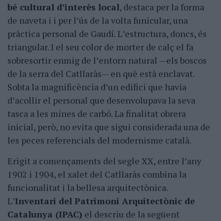
bé cultural dʼinterès local
, destaca per la forma
de naveta i i per l’ús de la volta funicular, una
pràctica personal de Gaudí. Lʼestructura, doncs, és
triangular. I el seu color de morter de calç el fa
sobresortir enmig de lʼentorn natural —els boscos
de la serra del Catllaràs— en què està enclavat.
Sobta la magnificència dʼun edifici que havia
dʼacollir el personal que desenvolupava la seva
tasca a les mines de carbó. La finalitat obrera
inicial, però, no evita que sigui considerada una de
les peces referencials del modernisme català.
Erigit a començaments del segle XX, entre lʼany
1902 i 1904, el xalet del Catllaràs combina la
funcionalitat i la bellesa arquitectònica.
Lʼ
Inventari del Patrimoni Arquitectònic de
Catalunya
(IPAC)
el descriu de la següent