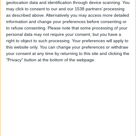
personal subaltern, a les golfes». Lʼaccés entre
geolocation data and identification through device scanning. You
may click to consent to our and our 1538 partners’ processing
habitacions es fa a través de distribuïdors de 45
as described above. Alternatively you may access more detailed
graus, una solució característica de Gaudí.
information and change your preferences before consenting or
to refuse consenting.
Please note that some processing of your
personal data may not require your consent, but you have a
right to object to such processing. Your preferences will apply to
this website only. You can change your preferences or withdraw
your consent at any time by returning to this site and clicking the
"Privacy" button at the bottom of the webpage.
El xalet,
tot i això,
va patir modificacions des
de lʼinici.
Lʼany 1907, el sòcol originat —elaborat