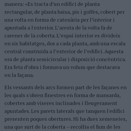
manera: «Es tracta dʼun edifici de planta
rectangular, de planta baixa, pis i golfes, cobert per
una volta en forma de catenària per lʼinterior i
apuntada a l'exterior. Lʼaresta de la volta fa de
carener de la coberta. Lʼespai interior es divideix
en sis habitatges, dos a cada planta, amb una escala
central construïda a lʼexterior de lʼedifici. Aquesta
era de planta semicircular i disposició concèntrica.
Era feta dʼobra i formava un volum que destacava
en la façana.
Els vessants dels arcs formen part de les façanes en
les quals s'obren finestres en forma de mansarda,
cobertes amb viseres inclinades i lleugerament
apuntades. Les parets laterals que tanquen l'edifici
presenten poques obertures. Hi ha dues xemeneies,
una que surt de la coberta —recollia el fum de les