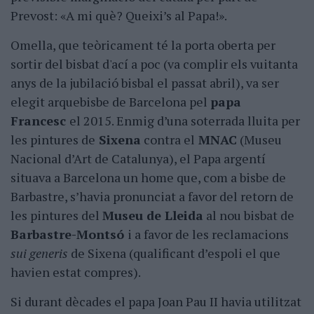
Prevost: «A mi què? Queixi’s al Papa!».
Omella, que teòricament té la porta oberta per
sortir del bisbat d'ací a poc (va complir els vuitanta
anys de la jubilació bisbal el passat abril), va ser
elegit arquebisbe de Barcelona pel
papa
Francesc
el 2015. Enmig d’una soterrada lluita per
les pintures de
Sixena
contra el
MNAC
(Museu
Nacional d’Art de Catalunya), el Papa argentí
situava a Barcelona un home que, com a bisbe de
Barbastre, s’havia pronunciat a favor del retorn de
les pintures del
Museu de Lleida
al nou bisbat de
Barbastre-Montsó
i a favor de les reclamacions
sui generis
de Sixena (qualificant d’espoli el que
havien estat compres).
Si durant dècades el papa Joan Pau II havia utilitzat