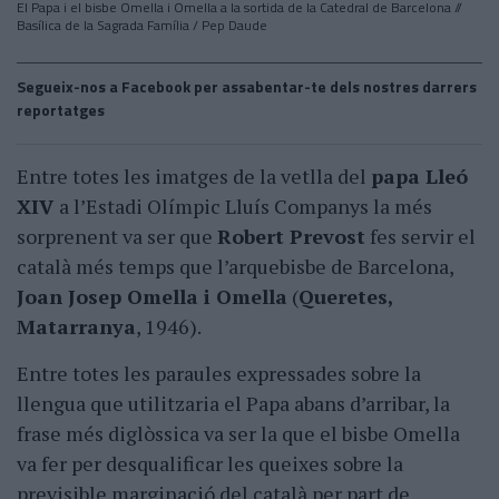
El Papa i el bisbe Omella i Omella a la sortida de la Catedral de Barcelona //
Basílica de la Sagrada Família / Pep Daude
Segueix-nos a Facebook per assabentar-te dels nostres darrers
reportatges
Entre totes les imatges de la vetlla del
papa Lleó
XIV
a l’Estadi Olímpic Lluís Companys la més
sorprenent va ser que
Robert Prevost
fes servir el
català més temps que l’arquebisbe de Barcelona,
Joan Josep Omella
i Omella
(
Queretes,
Matarranya
, 1946).
Entre totes les paraules expressades sobre la
llengua que utilitzaria el Papa abans d’arribar, la
frase més diglòssica va ser la que el bisbe Omella
va fer per desqualificar les queixes sobre la
previsible marginació del català per part de