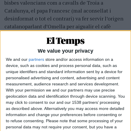
bisbes valencians com a cavalls de Troia a
Catalunya, el papa Francesc (mal aconsellat i
desinformat o tot el contrari) va fer servir l’origen
catalanoparlant d’Omella per aigualir el cafè
apostòlic català.
We value your privacy
Subscripció al butlletí
We and our
partners
store and/or access information on a
device, such as cookies and process personal data, such as
Rep les novetats d'El Temps al teu correu:
unique identifiers and standard information sent by a device for
personalised advertising and content, advertising and content
measurement, audience research and services development.
With your permission we and our partners may use precise
geolocation data and identification through device scanning. You
may click to consent to our and our 1538 partners’ processing
A
Joan Pau II
li va sortir bé la jugada amb un
as described above. Alternatively you may access more detailed
information and change your preferences before consenting or
anterior arquebisbe de Barcelona, valencià de
to refuse consenting.
Please note that some processing of your
naixement,
Ricard Maria Carles
. En una
personal data may not require your consent, but you have a