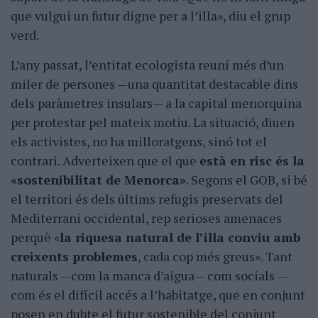
que vulgui un futur digne per a l’illa», diu el grup
verd.
L’any passat, l’entitat ecologista reuní més d’un
miler de persones —una quantitat destacable dins
dels paràmetres insulars— a la capital menorquina
per protestar pel mateix motiu. La situació, diuen
els activistes, no ha milloratgens, sinó tot el
contrari. Adverteixen que el que
està en risc és la
«sostenibilitat de Menorca»
. Segons el GOB, si bé
el territori és dels últims refugis preservats del
Mediterrani occidental, rep serioses amenaces
perquè «
la riquesa natural de l’illa conviu amb
creixents problemes
, cada cop més greus». Tant
naturals —com la manca d’aigua— com socials —
com és el difícil accés a l’habitatge, que en conjunt
posen en dubte el futur sostenible del conjunt