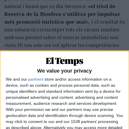
natural i humà que es diu Menorca:
«el títol de
Reserva de la Biosfera s’utilitza per impulsar
més promoció turística que mai»,
i el resultat és
una saturació creixentper tots els racons insulars
amb una pressió sobre el mercat immobiliari mai
vista. Ni tan sols «es vol aplicar les competències
legals (del Consell) per limitar l’accés de vehicles»
durant l’estiu, com han aprovat les altres illes.
We value your privacy
A parer dels ecologistes, cal forçar un «canvi de
We and our
partners
store and/or access information on a
rumb» perquè si no el procés de degradació no
device, such as cookies and process personal data, such as
tendrà aturall i es posarà en risc la sostenibilitat,
unique identifiers and standard information sent by a device for
un valor tan preuat a l’illa, asseguren: «Cal un cop
personalised advertising and content, advertising and content
de timó que torni Menorca al camí de la
measurement, audience research and services development.
With your permission we and our partners may use precise
sostenibilitat».
geolocation data and identification through device scanning. You
may click to consent to our and our 1538 partners’ processing
El GOB emmarca aquesta mobilització, com
as described above. Alternatively you may access more detailed