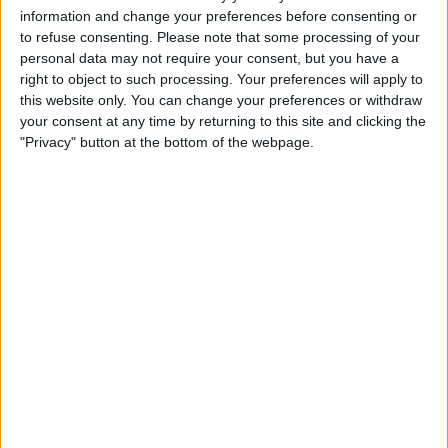
d’altres, en la campanya que va titular
Via
information and change your preferences before consenting or
Menorca
que intenta alerta la ciutadania que
to refuse consenting.
Please note that some processing of your
personal data may not require your consent, but you have a
«l’illa
està a punt de perdre el control
right to object to such processing. Your preferences will apply to
d’aspectes essencials
que són els que han
this website only. You can change your preferences or withdraw
permès que el model menorquí mantingués unes
your consent at any time by returning to this site and clicking the
diferències substancials» respecte a les altres illes.
"Privacy" button at the bottom of the webpage.
Subscripció al butlletí
Rep les novetats d'El Temps al teu correu:
«La
massificació turística creixent
, que cada
estiu afegeix gent damunt una illa que havia