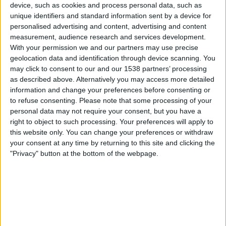
device, such as cookies and process personal data, such as
límit», perquè «s’està rient dels ciutadans i les
unique identifiers and standard information sent by a device for
institucions», asseverà. L’executiu vol «la retirada
personalised advertising and content, advertising and content
immediata de la campanya publicitària» i demana
measurement, audience research and services development.
«una disculpa pública» adreçada als ciutadans.
With your permission we and our partners may use precise
geolocation data and identification through device scanning. You
may click to consent to our and our 1538 partners’ processing
as described above. Alternatively you may access more detailed
information and change your preferences before consenting or
Subscripció al butlletí
to refuse consenting.
Please note that some processing of your
Rep les novetats d'El Temps al teu correu:
personal data may not require your consent, but you have a
right to object to such processing. Your preferences will apply to
this website only. You can change your preferences or withdraw
your consent at any time by returning to this site and clicking the
"Privacy" button at the bottom of the webpage.
Aena va fer, com és habitual,
c
om si sentís
ploure
davant la petició. De fet, fins i tot defensà la
campanya publicitària. Per la seva banda, el
grup
financer alemany
responsable es va mostrar en