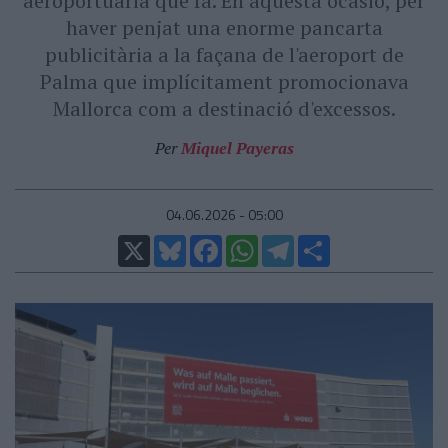
aeroportuària que fa. En aquesta ocasió, per
haver penjat una enorme pancarta
publicitària a la façana de l'aeroport de
Palma que implícitament promocionava
Mallorca com a destinació d'excessos.
Per
Miquel Payeras
04.06.2026 - 05:00
X
Bluesky
Facebook
WhatsApp
Telegram
Comparteix