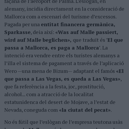
façana de l’aeroport de Palma. L’eslògan, en
alemany, incidia directament en la consideració de
Mallorca com a escenari del turisme d’excessos.
Pagada per una
entitat financera germànica,
Sparkasse
, deia així:
«Was auf Malle passiert,
wird auf Malle beglichen»,
que traduït és
'El que
passa a Mallorca, es paga a Mallorca'
. La
intenció era vendre entre els turistes alemanys a
l’illa el sistema de pagament a través de l’aplicació
Wero —una mena de Bizum— adaptant el famós
«El
que passa a Las Vegas, es queda a Las Vegas»
,
que fa referència a la festa, joc, prostitució,
alcohol... com a atracció de la localitat
estatunidenca del desert de Mojave, a l’estat de
Nevada, coneguda com
«la ciutat del pecat»
.
No és fútil que l’eslògan de l’empresa teutona usàs