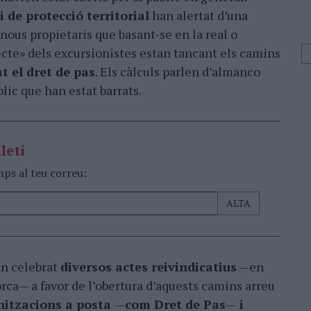
i de protecció territorial
han alertat d’una
nous propietaris que basant-se en la real o
te» dels excursionistes estan tancant els camins
at el dret de pas
. Els càlculs parlen d’almanco
lic que han estat barrats.
letí
mps al teu correu:
an celebrat
diversos actes reivindicatius
—en
rca— a favor de l’obertura d’aquests camins arreu
nitzacions a posta
—
com Dret de Pas
—
i