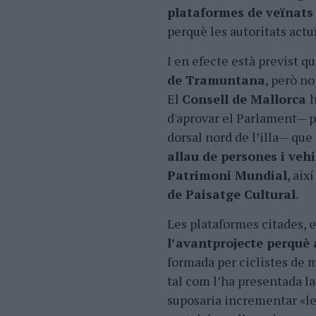
plataformes de veïnats 
perquè les autoritats actu
I en efecte està previst qu
de Tramuntana
, però n
El
Consell de Mallorca
h
d'aprovar el Parlament— p
dorsal nord de l’illa— qu
allau de persones i vehi
Patrimoni Mundial
, aix
de Paisatge Cultural
.
Les plataformes citades, e
l’avantprojecte perquè a
formada per ciclistes de 
tal com l’ha presentada l
suposaria incrementar «l