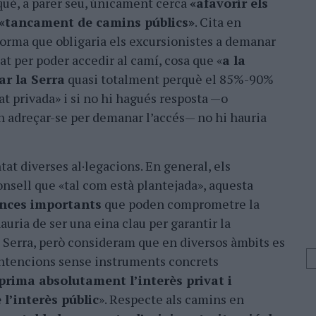
què, a parer seu, únicament cerca
«afavorir els
«tancament de camins públics»
. Cita en
 norma que obligaria els excursionistes a demanar
at per poder accedir al camí, cosa que «
a la
ar la Serra
quasi totalment perquè el 85%-90%
at privada» i si no hi hagués resposta —o
on adreçar-se per demanar l’accés— no hi hauria
tat diverses al·legacions. En general, els
onsell que «tal com està plantejada», aquesta
nces importants
que poden comprometre la
 hauria de ser una eina clau per garantir la
a Serra, però consideram que en diversos àmbits es
intencions sense instruments concrets
prima absolutament l’interès privat i
l’interès públic
». Respecte als camins en