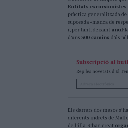
Entitats excursionistes 
pràctica generalitzada de 
suposada «manca de respec
i, per tant, deixant
anul·l
d’uns
300 camins
d’ús púb
Subscripció al butl
Rep les novetats d'El Te
Els darrers dos mesos s’h
diferents indrets de Mallo
de l’illa. S’han creat
orga