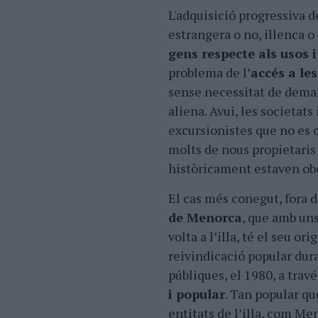
L'adquisició progressiva 
estrangera o no, illenca o
gens respecte als usos 
problema de l’
accés a les
sense necessitat de deman
aliena. Avui, les societat
excursionistes que no es 
molts de nous propietaris
històricament estaven ob
El cas més conegut, fora d
de Menorca
, que amb uns
volta a l’illa, té el seu or
reivindicació popular dur
públiques, el 1980, a travé
i popular
. Tan popular q
entitats de l’illa, com M