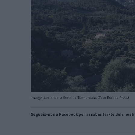
Imatge parcial de la Serra de Tramuntana (Foto Europa Press)
Segueix-nos a Facebook per assabentar-te dels nostr