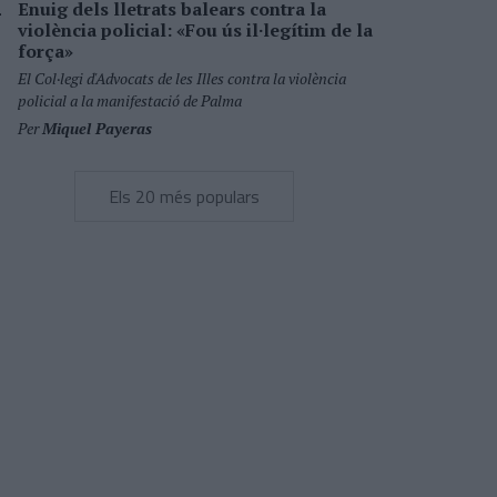
Enuig dels lletrats balears contra la
violència policial: «Fou ús il·legítim de la
força»
El Col·legi d'Advocats de les Illes contra la violència
policial a la manifestació de Palma
Per
Miquel Payeras
Els 20 més populars