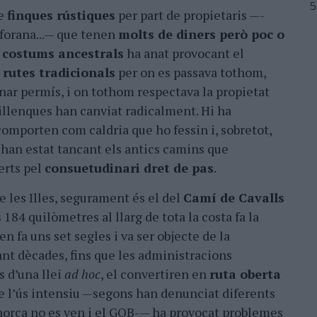
de
finques rústiques
per part de propietaris —-
 forana...— que tenen
molts de diners però poc o
i costums ancestrals
ha anat provocant el
 rutes tradicionals
per on es passava tothom,
ar permís, i on tothom respectava la propietat
s illenques han canviat radicalment. Hi ha
comporten com caldria que ho fessin i, sobretot,
 han estat tancant els antics camins que
erts pel
consuetudinari dret de pas
.
e les Illes, segurament és el del
Camí de Cavalls
 184 quilòmetres al llarg de tota la costa fa la
igen fa uns set segles i va ser objecte de la
ant dècades, fins que les administracions
s d’una llei
ad hoc
, el convertiren en
ruta oberta
ue l’ús intensiu —segons han denunciat diferents
enorca no es ven i el GOB-— ha provocat problemes