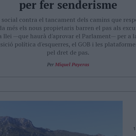
per fer senderisme
ta social contra el tancament dels camins que res
a més els nous propietaris barren el pas als excur
 llei —que haurà d'aprovar el Parlament— per a 
ició política d'esquerres, el GOB i les plataformes
pel dret de pas.
Per
Miquel Payeras