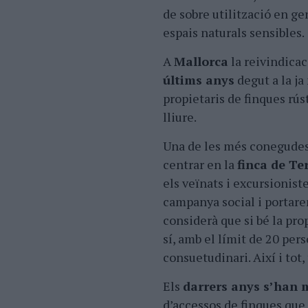
de sobre utilització en ge
espais naturals sensibles.
A
Mallorca
la reivindicac
últims anys
degut a la j
propietaris de finques rú
lliure.
Una de les més conegudes l
centrar en la
finca de Te
els veïnats i excursionist
campanya social i portaren
considerà que si bé la prop
sí, amb el límit de 20 per
consuetudinari. Així i tot
Els
darrers anys s’han 
d’accessos de finques que 