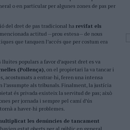
neral o en particular per algunes zones de pas per
ió del dret de pas tradicional ha
revifat els
a mencionada actitud —prou estesa— de nous
stiques que tanquen l’accés que per costum era
luites populars a favor d’aquest dret es va
rnelles (Pollença)
, on el propietari la va tancar i
es, acostumats a entrar-hi, feren una intensa
 l’assumpte als tribunals. Finalment, la justícia
ietat és privada existeix la servitud de pas; això
sones per jornada i sempre pel camí d’ús
, tornà a haver-hi problemes.
multiplicat les denúncies de tancament
havien estat oberts per al públic en general.