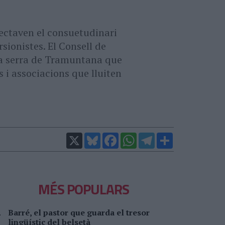
pectaven el consuetudinari
sionistes. El Consell de
la serra de Tramuntana que
 i associacions que lluiten
X
Bluesky
Facebook
WhatsApp
Telegram
Comparteix
MÉS POPULARS
Barré, el pastor que guarda el tresor
lingüístic del belsetà