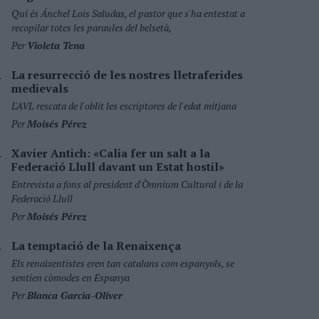
Qui és Ánchel Lois Saludas, el pastor que s'ha entestat a
recopilar totes les paraules del belsetà,
Per
Violeta Tena
La resurrecció de les nostres lletraferides
medievals
L'AVL rescata de l'oblit les escriptores de l'edat mitjana
Per
Moisés Pérez
Xavier Antich: «Calia fer un salt a la
Federació Llull davant un Estat hostil»
Entrevista a fons al president d'Òmnium Cultural i de la
Federació Llull
Per
Moisés Pérez
La temptació de la Renaixença
Els renaixentistes eren tan catalans com espanyols, se
sentien còmodes en Espanya
Per
Blanca Garcia-Oliver