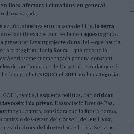
en llocs afectats i ciutadans en general
ïn d’una vegada.
e actuïn, almenys en una zona de l'illa, la
serra
o en el sentit exacte com reclamen aquests grups.
a presentat l'avantprojecte d'una llei —que hauria
er a protegir millor la
Serra
—que recorre la
e està seriosament amenaçada per una constant
cles
durant bona part de l’any. Cal recordar que és
í declara per la
UNESCO el 2011 en la categoria
l GOB i, també, l'esquerra política, han
criticat
favoreix l'ús privat.
L’associació Dret de Pas,
muntanya i natura, considera que la futura norma,
a comissió de Govern del Consell, del
PP i Vox
,
es
restriccions del dret
» d’accedir a la Serra per