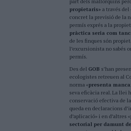
part dels mallorquins per
propietaris»
a través del
concret la previsió de la
permís exprés a la propiet
pràctica seria com tanc
de les finques són propiet
l’excursionista no sabés 
permís.
Des del
GOB
s’han presen
ecologistes retreuen al C
norma «
presenta manca
seva eficàcia real. La llei
conservació efectiva de l
queda en declaracions d’
d’aplicació» i en d’altres «
sectorial per damunt de 