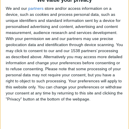
We value your privacy
mundial», com són «la democràcia, la llibertat i la
We and our
partners
store and/or access information on a
pau».
device, such as cookies and process personal data, such as
unique identifiers and standard information sent by a device for
El president de la Fundació Pau Casals i comissari
personalised advertising and content, advertising and content
d’aquest any de commemoracions,
Jordi Pardo
, va
measurement, audience research and services development.
destacar que els objectius fonamentals de l’Any
With your permission we and our partners may use precise
geolocation data and identification through device scanning. You
serien «difondre encara més el llegat musical»
may click to consent to our and our 1538 partners’ processing
perquè molta gent només coneix Casals per l’«I am
as described above. Alternatively you may access more detailed
catalan» que va pronunciar a la seu de Nacions
information and change your preferences before consenting or
to refuse consenting.
Please note that some processing of your
Unides o pel
Cant dels ocells
. Es vol insistir més en
personal data may not require your consent, but you have a
la difusió del llegat musical; en la projecció del seu
right to object to such processing. Your preferences will apply to
paisatge emocional (el Vendrell i Sant Salvador, la
this website only. You can change your preferences or withdraw
platja on hi ha el Museu) i en activitats
your consent at any time by returning to this site and clicking the
"Privacy" button at the bottom of the webpage.
internacionals que també recorden la figura de
Casals al món: hi ha llocs, molt relacionats amb el
mestre del Vendrell, que poden engegar una
programació paral·lela, però es pretén també