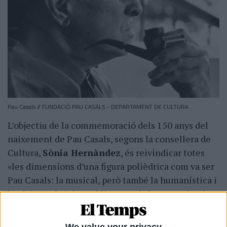
Pau Casals // FUNDACIÓ PAU CASALS - DEPARTAMENT DE CULTURA
L’objectiu de la commemoració dels 150 anys del
naixement de Pau Casals, segons la consellera de
Cultura,
Sònia Hernàndez
, és reivindicar totes
«les dimensions d’una figura polièdrica com va ser
Pau Casals: la musical, però també la humanística i
la cívica». El violoncel·lista va «defensar amb valor»
—ha afegit Hernàndez—, uns «valors que el Govern
voldria defensar ara que està amenaçada la pau