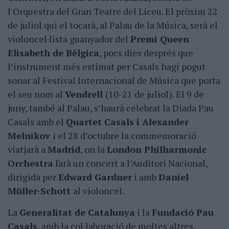
l'Orquestra del Gran Teatre del Liceu. El pròxim 22
de juliol qui el tocarà, al Palau de la Música, serà el
violoncel·lista guanyador del
Premi Queen
Elisabeth de Bèlgica
, pocs dies després que
l’instrument més estimat per Casals hagi pogut
sonar al Festival Internacional de Música que porta
el seu nom al
Vendrell
(10-21 de juliol). El 9 de
juny, també al Palau, s’haurà celebrat la Diada Pau
Casals amb el
Quartet Casals i Alexander
Melnikov
i el 28 d’octubre la commemoració
viatjarà a
Madrid
, on la
London Philharmonic
Orchestra
farà un concert a l’Auditori Nacional,
dirigida per
Edward Gardner
i amb
Daniel
Müller-Schott
al violoncel.
La
Generalitat de Catalunya
i la
Fundació Pau
Casals
, amb la col·laboració de moltes altres