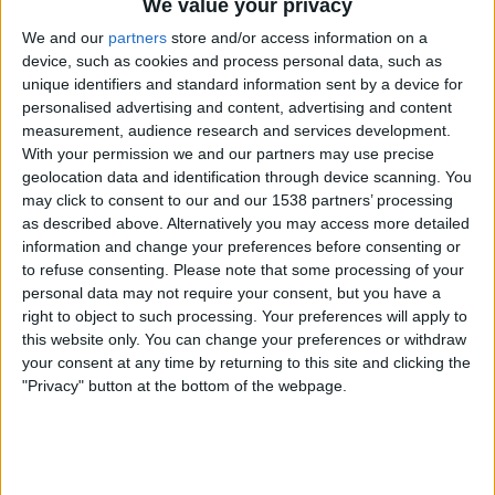
We value your privacy
els seus camins amb els d’Esther.
We and our
partners
store and/or access information on a
device, such as cookies and process personal data, such as
John Irving explica sovint que, quan s’enfronta a
unique identifiers and standard information sent by a device for
una nova novel·la, sap més sobre el final de la
personalised advertising and content, advertising and content
història que sobre el començament. En aquest cas,
measurement, audience research and services development.
With your permission we and our partners may use precise
Irving volia situar Esther a Israel el 1981 amb uns
geolocation data and identification through device scanning. You
75 anys. Per què? Perquè ell va ser a Israel aquell
may click to consent to our and our 1538 partners’ processing
any. «En el moment que acaba la novel·la, el 1981,
as described above. Alternatively you may access more detailed
vaig ser a Israel i tenia tota la simpatia per aquells
information and change your preferences before consenting or
to refuse consenting.
Please note that some processing of your
primers sionistes que havien tingut la necessitat
personal data may not require your consent, but you have a
de fundar l’Estat d’Israel». Però Irving viatjava amb
right to object to such processing. Your preferences will apply to
editors jueus i coneixia escriptors jueus que ja
this website only. You can change your preferences or withdraw
your consent at any time by returning to this site and clicking the
criticaven l’expansionisme d’aquell estat
"Privacy" button at the bottom of the webpage.
embrionari: «Jo anava en companyia de jueus no
practicants d’esquerres que eren crítics amb la
presència de jueus a
Gaza i Cisjordània
i ja eren
crítics a com podia contradir aquella presència