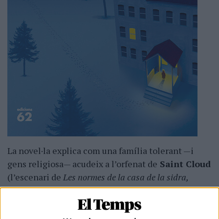
La novel·la explica com una família tolerant —i
gens religiosa— acudeix a l’orfenat de
Saint Cloud
(l’escenari de
Les normes de la casa de la sidra,
(1985) que
Lasse Hallström
va dur al cinema el
1999) per acollir una noia adolescent que pugui fer
d’au-pair de la seva filla més petita, i allà creuen