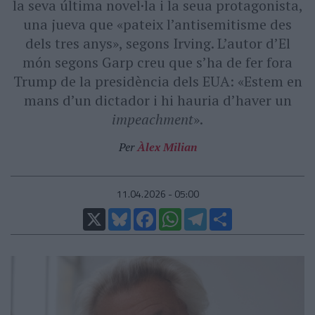
la seva última novel·la i la seua protagonista,
una jueva que «pateix l’antisemitisme des
dels tres anys», segons Irving. L’autor d’El
món segons Garp creu que s’ha de fer fora
Trump de la presidència dels EUA: «Estem en
mans d’un dictador i hi hauria d’haver un
impeachment
».
Per
Àlex Milian
11.04.2026 - 05:00
X
Bluesky
Facebook
WhatsApp
Telegram
Comparteix