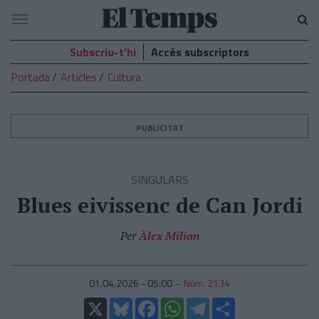
El
Navegació
Temps
Subscriu-t’hi
Accés subscriptors
Portada
Articles
Cultura
PUBLICITAT
SINGULARS
Blues eivissenc de Can Jordi
Per
Àlex Milian
01.04.2026 - 05:00
Núm. 2134
X
Bluesky
Facebook
WhatsApp
Telegram
Comparteix