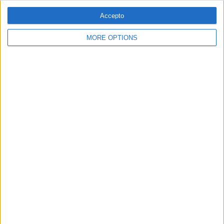
PUBLICITAT
Accepto
MORE OPTIONS
© 1984 — 2026
SEGUEIX-NOS
SUBSCRIPCIÓ AL BUTLLETÍ
Adreça
ALTA
electrònica
He llegit i accepto
la Política de Privacitat