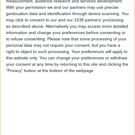
measurement, audience research and services development.
With your permission we and our partners may use precise
Ja ets subscriptor?
Accedeix-hi
geolocation data and identification through device scanning. You
may click to consent to our and our 1538 partners’ processing
as described above. Alternatively you may access more detailed
Imprimir
Envia
PDF
information and change your preferences before consenting or
a
to refuse consenting.
Please note that some processing of your
X
Bluesky
Facebook
WhatsApp
Telegram
Comparteix
un
personal data may not require your consent, but you have a
right to object to such processing. Your preferences will apply to
amic
this website only. You can change your preferences or withdraw
your consent at any time by returning to this site and clicking the
"Privacy" button at the bottom of the webpage.
MÉS POPULARS
Barré, el pastor que guarda el tresor
lingüístic del belsetà
Qui és Ánchel Lois Saludas, el pastor que s'ha entestat a
recopilar totes les paraules del belsetà,
Per
Violeta Tena
La resurrecció de les nostres lletraferides