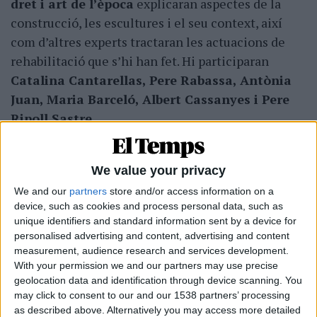
dret i art de l’època
explicaran aspectes de la
construcció, les escultures i el seu context, així
com d’altres experts tractaran les actuacions de
rehabilitació que s’hi han fet. Hi participaran
Catalina Cantarellas, Pere Rabassa, Antònia
Juan, Maria Barceló, Albert Cassanyes i Pere
Ripoll Sastre
.
Segons diu la Conselleria de Cultura —en la seva
pàgina web— en ocasió de la presentació de la
We value your privacy
commemoració, «aquesta efemèride ens ofereix
We and our
partners
store and/or access information on a
l’oportunitat no només de recordar el passat, sinó
device, such as cookies and process personal data, such as
unique identifiers and standard information sent by a device for
també de reivindicar el valor del nostre patrimoni.
personalised advertising and content, advertising and content
La
Llotja de Palma continua essent un símbol
measurement, audience research and services development.
de la identitat de Palma i un referent cultural
With your permission we and our partners may use precise
per a tota la societat
. Celebram la visió dels
geolocation data and identification through device scanning. You
may click to consent to our and our 1538 partners’ processing
mercaders que van impulsar aquest projecte i el
as described above. Alternatively you may access more detailed