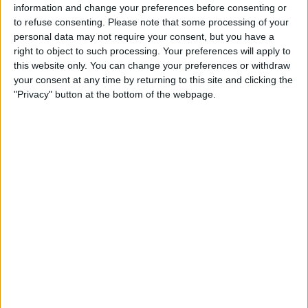
geni creatiu de Guillem Sagrera, que van fer
information and change your preferences before consenting or
possible un edifici que, sis segles després, continua
to refuse consenting.
Please note that some processing of your
personal data may not require your consent, but you have a
meravellant residents i visitants».
right to object to such processing. Your preferences will apply to
this website only. You can change your preferences or withdraw
your consent at any time by returning to this site and clicking the
"Privacy" button at the bottom of the webpage.
Subscripció al butlletí
Rep les novetats d'El Temps al teu correu:
Guillem Sagrera
era fill d’un escultor que treballà
a la Seu de Mallorca. Així fou com des de ben jove
pogué ajudar son pare i alhora ser alumne de
destacats mestres com
Pere Morei, Pere de
Santjoan i Jean de Valencienne.