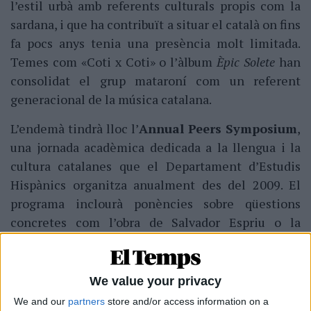
l’estil urbà amb referents culturals propis com la
sardana, i que ha contribuït a situar el català on fins
fa pocs anys tenia una presència molt limitada.
Temes com «Coti x Coti» o l’àlbum
Èpic Solete
han
consolidat el grup mataroní com un referent
generacional de la música catalana.
L’endemà tindrà lloc l’
Annual Peers Symposium
,
una jornada acadèmica dedicada a la llengua i la
cultura catalanes que el Departament d’Estudis
Hispànics organitza anualment des del 2009. El
programa inclourà ponències sobre qüestions
concretes com l’obra de Salvador Espriu o la
situació actual del català a la Catalunya del Nord.
We value your privacy
We and our
partners
store and/or access information on a