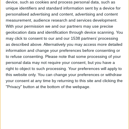
device, such as cookies and process personal data, such as
unique identifiers and standard information sent by a device for
personalised advertising and content, advertising and content
measurement, audience research and services development.
With your permission we and our partners may use precise
geolocation data and identification through device scanning. You
may click to consent to our and our 1538 partners’ processing
as described above. Alternatively you may access more detailed
information and change your preferences before consenting or
La conferència principal anirà a càrrec de
to refuse consenting.
Please note that some processing of your
l’escriptora i traductora Carlota Gurt, que
personal data may not require your consent, but you have a
right to object to such processing. Your preferences will apply to
reflexionarà sobre la importància de la traducció
this website only. You can change your preferences or withdraw
per a la projecció internacional de la literatura
your consent at any time by returning to this site and clicking the
catalana. L’acte comptarà també amb la presència
"Privacy" button at the bottom of the webpage.
del rector de la Universitat de Liverpool, Tim
Jones, i amb una taula rodona amb exprofessors,
exalumnes i estudiants actuals.