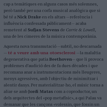
cap a temàtiques en alguns casos més solemnes,
però també per una corfa musical analògica que si
bé té a
Nick Drake
en els altars —referència i
influència confessada públicament— acaba
remetent al
Sufjan Stevens
de
Carrie & Lowell
,
una de les cimeres de la música contemporània.
Aquesta nova transmutació —subtil, no descarnada
—
té a veure amb una
otoesclerosi
—la malaltia
degenerativa que patia
Beethoven
— que li provoca
problemes d’audició des de fa dues dècades i que
recomana anar a instrumentacions més lleugeres,
menys agressives, amb l'objectiu de minimitzar i
alentir danys. Per materialitzar-ho, el músic torna a
aliar-se amb
Jordi Matas
com a coproductor, un
dels arquitectes del «pop metafísic», a qui Palau va
demanar que les cançons «volessin, que fossin un