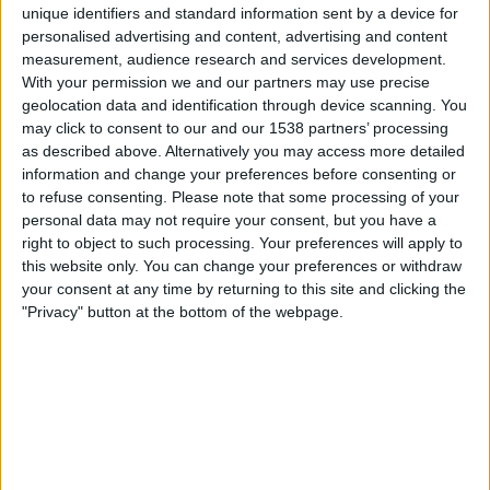
unique identifiers and standard information sent by a device for
personalised advertising and content, advertising and content
measurement, audience research and services development.
With your permission we and our partners may use precise
geolocation data and identification through device scanning. You
may click to consent to our and our 1538 partners’ processing
as described above. Alternatively you may access more detailed
information and change your preferences before consenting or
to refuse consenting.
Please note that some processing of your
Ferran Palau.
personal data may not require your consent, but you have a
right to object to such processing. Your preferences will apply to
I
tan feliç
this website only. You can change your preferences or withdraw
your consent at any time by returning to this site and clicking the
«I calaré foc a tantes coses, / tindria prou amb un
"Privacy" button at the bottom of the webpage.
llumí. / Un dia de sort, com un idiota, / que no veu
més enllà del seu melic. / Diga’m si has vist un lloc
així, / com és el sol del teu país. Un tros petit sigui
per mi, / jo tinc un amor, i tan feliç». Així comença
un dels talls que marquen el to de la proposta, «Tan