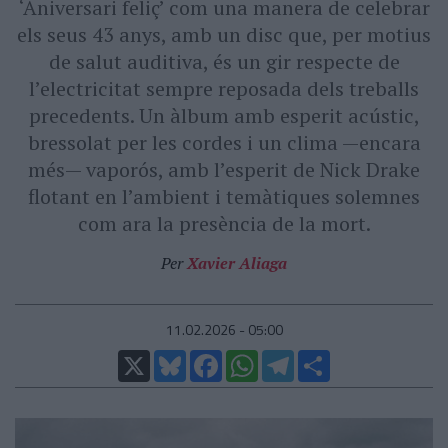
‘Aniversari feliç’ com una manera de celebrar
els seus 43 anys, amb un disc que, per motius
de salut auditiva, és un gir respecte de
l’electricitat sempre reposada dels treballs
precedents. Un àlbum amb esperit acústic,
bressolat per les cordes i un clima —encara
més— vaporós, amb l’esperit de Nick Drake
flotant en l’ambient i temàtiques solemnes
com ara la presència de la mort.
Per
Xavier Aliaga
11.02.2026 - 05:00
X
Bluesky
Facebook
WhatsApp
Telegram
Comparteix