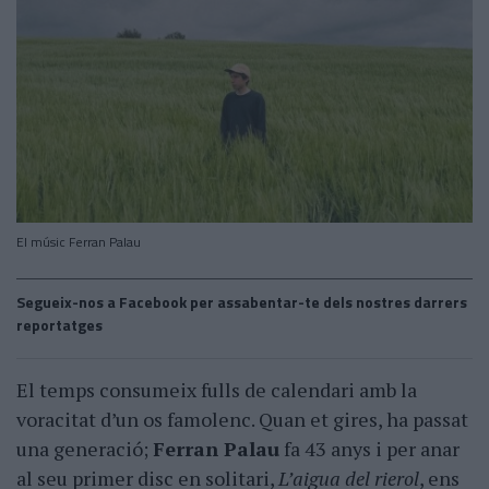
El músic Ferran Palau
Segueix-nos a Facebook per assabentar-te dels nostres darrers
reportatges
El temps consumeix fulls de calendari amb la
voracitat d’un os famolenc. Quan et gires, ha passat
una generació;
Ferran Palau
fa 43 anys i per anar
al seu primer disc en solitari,
L’aigua del rierol
, ens