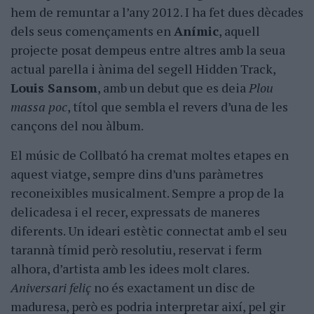
hem de remuntar a l’any 2012. I ha fet dues dècades
dels seus començaments en
Anímic
, aquell
projecte posat dempeus entre altres amb la seua
actual parella i ànima del segell Hidden Track,
Louis Sansom
, amb un debut que es deia
Plou
massa poc
, títol que sembla el revers d’una de les
cançons del nou àlbum.
El músic de Collbató ha cremat moltes etapes en
aquest viatge, sempre dins d’uns paràmetres
reconeixibles musicalment. Sempre a prop de la
delicadesa i el recer, expressats de maneres
diferents. Un ideari estètic connectat amb el seu
tarannà tímid però resolutiu, reservat i ferm
alhora, d’artista amb les idees molt clares.
Aniversari feliç
no és exactament un disc de
maduresa, però es podria interpretar així, pel gir