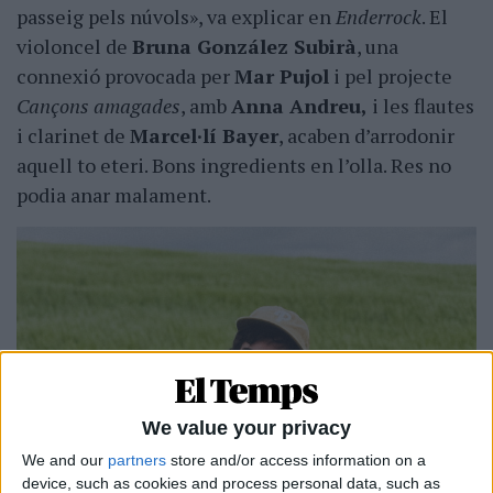
passeig pels núvols», va explicar en
Enderrock
. El
violoncel de
Bruna González Subirà
, una
connexió provocada per
Mar Pujol
i pel projecte
Cançons amagades
, amb
Anna Andreu,
i les flautes
i clarinet de
Marcel·lí Bayer
, acaben d’arrodonir
aquell to eteri. Bons ingredients en l’olla. Res no
podia anar malament.
We value your privacy
We and our
partners
store and/or access information on a
device, such as cookies and process personal data, such as