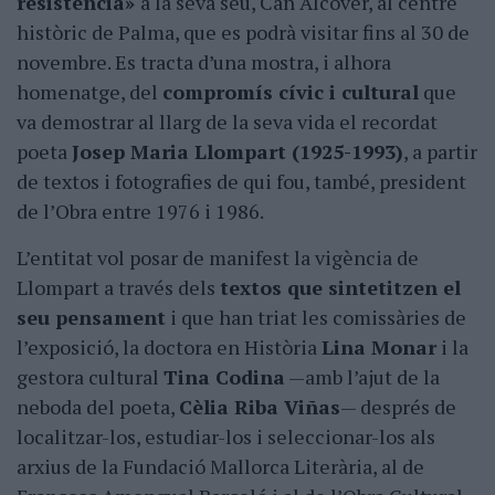
resistència»
a la seva seu, Can Alcover, al centre
històric de Palma, que es podrà visitar fins al 30 de
novembre. Es tracta d’una mostra, i alhora
homenatge, del
compromís cívic i cultural
que
va demostrar al llarg de la seva vida el recordat
poeta
Josep Maria Llompart (1925-1993)
, a partir
de textos i fotografies de qui fou, també, president
de l’Obra entre 1976 i 1986.
L’entitat vol posar de manifest la vigència de
Llompart a través dels
textos que sintetitzen el
seu pensament
i que han triat les comissàries de
l’exposició, la doctora en Història
Lina Monar
i la
gestora cultural
Tina Codina
—amb l’ajut de la
neboda del poeta,
Cèlia Riba Viñas
— després de
localitzar-los, estudiar-los i seleccionar-los als
arxius de la Fundació Mallorca Literària, al de