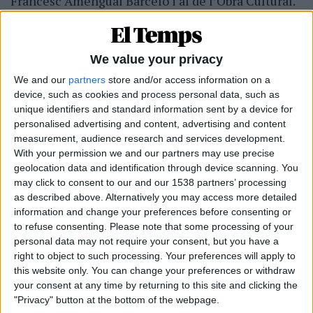
Francesc Amengual Barceló i al de l’Obra Cultural.
La mostra s’ha dividit en sis eixos. El primer es
titula «
Context: el compromís cívic de Josep
We value your privacy
Maria Llompart. Recuperar la veu»
. El segon,
We and our
partners
store and/or access information on a
«
Català i cultura com a eines de país. Persistir
device, such as cookies and process personal data, such as
en la paraula»
. Tot seguit, es passa al tercer àmbit
unique identifiers and standard information sent by a device for
de la mostra, centrat en l’«
Educació: la paraula
personalised advertising and content, advertising and content
measurement, audience research and services development.
com a trinxera. Sí a la llengua, l’educació com
With your permission we and our partners may use precise
a tret col·lectiu»
. El quart eix s’ocupa dels «
Països
geolocation data and identification through device scanning. You
Catalans: horitzó col·lectiu. El país compartit
may click to consent to our and our 1538 partners’ processing
as described above. Alternatively you may access more detailed
com a horitzó»
. El cinquè fa referència a la
information and change your preferences before consenting or
realitat política institucional balear i com es pot
to refuse consenting.
Please note that some processing of your
aprofitar: «
Fer de l’autonomia una eina de país.
personal data may not require your consent, but you have a
Autonomia: una lluita contínua».
I finalment, el
right to object to such processing. Your preferences will apply to
this website only. You can change your preferences or withdraw
sisè àmbit es dedica a «
El llegat que ens crida».
your consent at any time by returning to this site and clicking the
"Privacy" button at the bottom of the webpage.