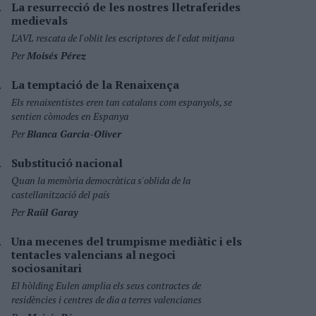
La resurrecció de les nostres lletraferides
medievals
L'AVL rescata de l'oblit les escriptores de l'edat mitjana
Per
Moisés Pérez
La temptació de la Renaixença
Els renaixentistes eren tan catalans com espanyols, se
sentien còmodes en Espanya
Per
Blanca Garcia-Oliver
Substitució nacional
Quan la memòria democràtica s'oblida de la
castellanització del país
Per
Raül Garay
Una mecenes del trumpisme mediàtic i els
tentacles valencians al negoci
sociosanitari
El hòlding Eulen amplia els seus contractes de
residències i centres de dia a terres valencianes