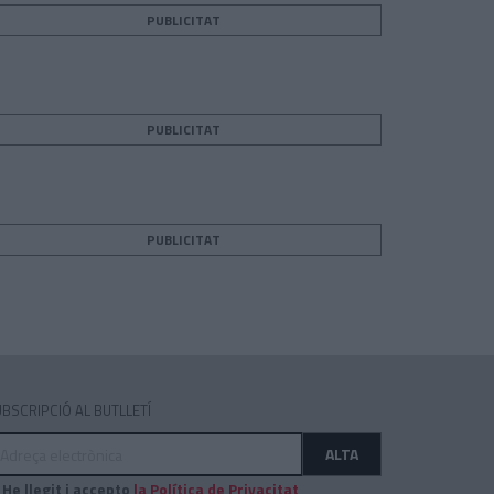
PUBLICITAT
PUBLICITAT
teix
PUBLICITAT
BSCRIPCIÓ AL BUTLLETÍ
dreça
ALTA
ectrònica
He llegit i accepto
la Política de Privacitat