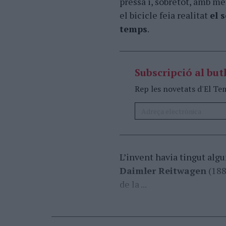
pressa i, sobretot, amb me
el bicicle feia realitat
el 
temps
.
Subscripció al butl
Rep les novetats d'El Te
L’invent havia tingut algun
Daimler Reitwagen
(188
de la ...