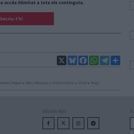
s accés il·limitat a tots els continguts.
bscriu-t’hi
X
Bluesky
Facebook
WhatsApp
Telegram
Compar
adores (Aspar)
Marc Márquez
motociclisme
OSSA
Rieju
SEGUEIX-NOS
SU
A
el