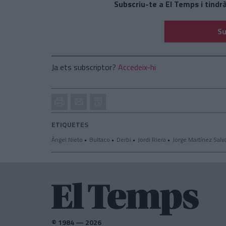
Subscriu-te a El Temps i tindrà
Su
Ja ets subscriptor?
Accedeix-hi
Imprimir
Envia
PDF
a
un
ETIQUETES
amic
Àngel Nieto
Bultaco
Derbi
Jordi Riera
Jorge Martínez Salv
© 1984 — 2026