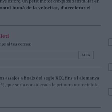
nys esforç. Un petit motor d’explosió instal·lat en
somni humà de la velocitat, d’accelerar el
letí
mps al teu correu:
s assajos a finals del segle XIX, fins a l’alemanya
5), que seria considerada la primera motocicleta