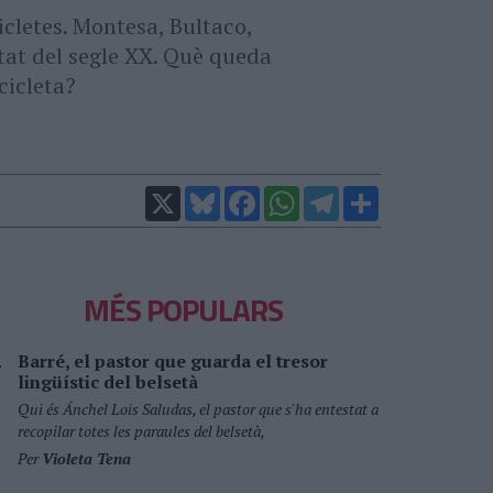
cletes. Montesa, Bultaco,
tat del segle XX. Què queda
cicleta?
X
Bluesky
Facebook
WhatsApp
Telegram
Comparteix
MÉS POPULARS
Barré, el pastor que guarda el tresor
lingüístic del belsetà
Qui és Ánchel Lois Saludas, el pastor que s'ha entestat a
recopilar totes les paraules del belsetà,
Per
Violeta Tena