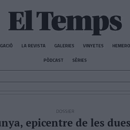
IGACIÓ
LA REVISTA
GALERIES
VINYETES
HEMERO
PÒDCAST
SÈRIES
DOSSIER
nya, epicentre de les due