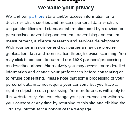
règim». Amb aquestes paraules de la presentació de
We value your privacy
la monografia
El somni més ambiciós: L’Editorial
We and our
partners
store and/or access information on a
Selecta i la recuperació dels lectors
(Editorial Afers,
device, such as cookies and process personal data, such as
2025), l’estudiosa
Mireia Sopena
(Barcelona,
unique identifiers and standard information sent by a device for
1975) justifica una monografia realment important.
personalised advertising and content, advertising and content
D’una banda, per la temàtica.
I també pel rigor i
measurement, audience research and services development.
With your permission we and our partners may use precise
l’ambició amb què està abordada
, fent justícia
geolocation data and identification through device scanning. You
al títol. Amb tot, es tracta d’un llibre igualment ...
may click to consent to our and our 1538 partners’ processing
as described above. Alternatively you may access more detailed
information and change your preferences before consenting or
to refuse consenting.
Please note that some processing of your
Subscriu-te a El Temps i tindràs accés il·limitat a tots els
personal data may not require your consent, but you have a
continguts.
right to object to such processing. Your preferences will apply to
this website only. You can change your preferences or withdraw
your consent at any time by returning to this site and clicking the
Subscriu-t’hi
"Privacy" button at the bottom of the webpage.
Ja ets subscriptor?
Accedeix-hi