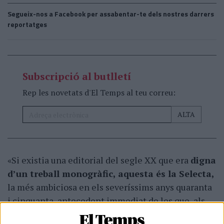
Segueix-nos a Facebook per assabentar-te dels nostres darrers
reportatges
Subscripció al butlletí
Rep les novetats d'El Temps al teu correu:
«Si existia una editorial del segle XX que era
digna
d’un treball monogràfic, aquesta és la Selecta,
la més ambiciosa en els severíssims anys quaranta
i cinquanta, antecedent immediat de les que, als
seixanta, van saber explotar la liberalització del