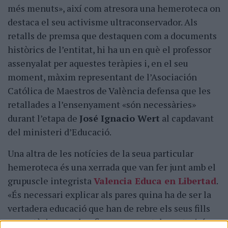
més menuts», així com atresora una hemeroteca on
destaca el seu activisme ultraconservador. Als
retalls de premsa que destaquen com a documents
històrics de l’entitat, hi ha un en què el professor
assenyalat per aquestes teràpies i, en el seu
moment, màxim representant de l’Asociación
Católica de Maestros de València defensa que les
retallades a l’ensenyament «són necessàries»
durant l’etapa de
José Ignacio Wert
al capdavant
del ministeri d’Educació.
Una altra de les notícies de la seua particular
hemeroteca és una xerrada que van fer junt amb el
grupuscle integrista
Valencia Educa en Libertad
.
«És necessari explicar als pares quina ha de ser la
vertadera educació que han de rebre els seus fills
en matèria sexual», afirmava aquest docent, així