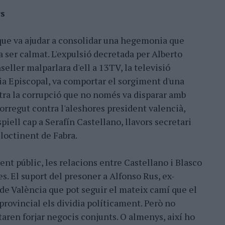
cs
t que va ajudar a consolidar una hegemonia que
 ser calmat. L'expulsió decretada per Alberto
seller malparlara d'ell a 13TV, la televisió
ia Episcopal, va comportar el sorgiment d'una
tra la corrupció que no només va disparar amb
rregut contra l'aleshores president valencià,
piell cap a Serafín Castellano, llavors secretari
lloctinent de Fabra.
nt públic, les relacions entre Castellano i Blasco
s. El suport del presoner a Alfonso Rus, ex-
 de València que pot seguir el mateix camí que el
 provincial els dividia políticament. Però no
aren forjar negocis conjunts. O almenys, així ho