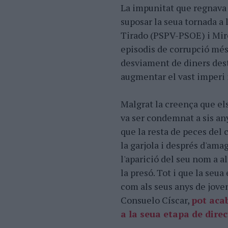
La impunitat que regnava 
suposar la seua tornada a 
Tirado (PSPV-PSOE) i Mir
episodis de corrupció més
desviament de diners dest
augmentar el vast imperi i
Malgrat la creença que els
va ser condemnat a sis any
que la resta de peces del 
la garjola i després d'ama
l'aparició del seu nom a a
la presó. Tot i que la seu
com als seus anys de jovent
Consuelo Císcar,
pot acab
a la seua etapa de dire