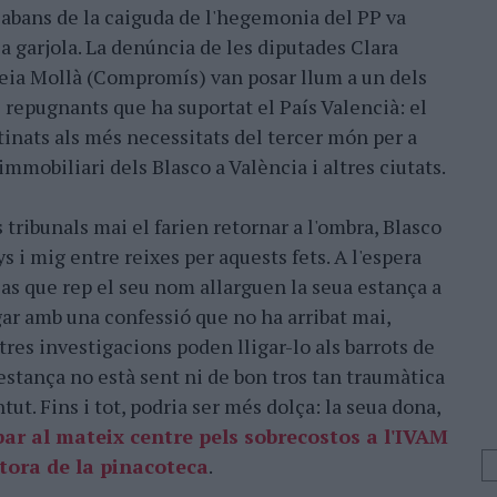
abans de la caiguda de l'hegemonia del PP va
la garjola. La denúncia de les diputades Clara
eia Mollà (Compromís) van posar llum a un dels
 repugnants que ha suportat el País Valencià: el
inats als més necessitats del tercer món per a
mmobiliari dels Blasco a València i altres ciutats.
 tribunals mai el farien retornar a l'ombra, Blasco
s i mig entre reixes per aquests fets. A l'espera
cas que rep el seu nom allarguen la seua estança a
gar amb una confessió que no ha arribat mai,
ltres investigacions poden lligar-lo als barrots de
a estança no està sent ni de bon tros tan traumàtica
ut. Fins i tot, podria ser més dolça: la seua dona,
ar al mateix centre pels sobrecostos a l'IVAM
ctora de la pinacoteca
.