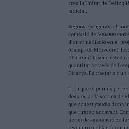
creu la Unitat de Delinqü
judicial.
Segons els agents, el cont
comissió de 300.000 euros 
d'intermediació en el proj
(Camps de Morvedre). Jesús
PP durant la seua estada a
quantitat a través de l'e
Picanya. Es tractaria d'un
Tot i que el permís per en
després de la sortida de Bl
que aquest gaudia d'una in
que tiraren endavant. Ca
fictici de «mediació en la
testaferro del factòtum de