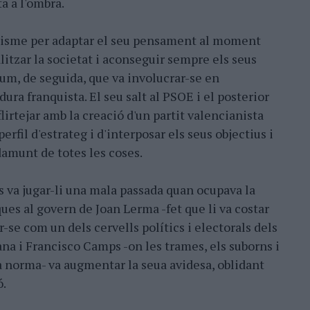
a a l'ombra.
tisme per adaptar el seu pensament al moment
alitzar la societat i aconseguir sempre els seus
llum, de seguida, que va involucrar-se en
dura franquista. El seu salt al PSOE i el posterior
lirtejar amb la creació d'un partit valencianista
rfil d'estrateg i d'interposar els seus objectius i
damunt de totes les coses.
s va jugar-li una mala passada quan ocupava la
ues al govern de Joan Lerma -fet que li va costar
gir-se com un dels cervells polítics i electorals dels
na i Francisco Camps -on les trames, els suborns i
la norma- va augmentar la seua avidesa, oblidant
ó.