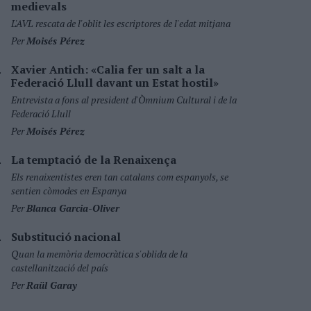
medievals
L'AVL rescata de l'oblit les escriptores de l'edat mitjana
Per
Moisés Pérez
Xavier Antich: «Calia fer un salt a la
Federació Llull davant un Estat hostil»
Entrevista a fons al president d'Òmnium Cultural i de la
Federació Llull
Per
Moisés Pérez
La temptació de la Renaixença
Els renaixentistes eren tan catalans com espanyols, se
sentien còmodes en Espanya
Per
Blanca Garcia-Oliver
Substitució nacional
Quan la memòria democràtica s'oblida de la
castellanització del país
Per
Raül Garay