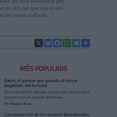
inats als més necessitat per
peces del cas que rep el seu
ón les seues cadenes.
X
Bluesky
Facebook
WhatsApp
Telegram
Comparteix
MÉS POPULARS
Barré, el pastor que guarda el tresor
lingüístic del belsetà
Qui és Ánchel Lois Saludas, el pastor que s'ha entestat a
recopilar totes les paraules del belsetà,
Per
Violeta Tena
La resurrecció de les nostres lletraferides