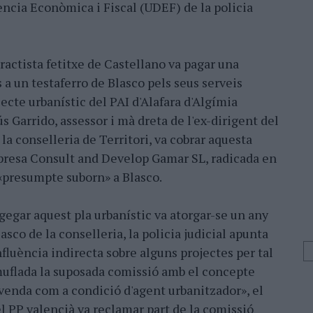
ència Econòmica i Fiscal (UDEF) de la policia
ractista fetitxe de Castellano va pagar una
a un testaferro de Blasco pels seus serveis
ecte urbanístic del PAI d'Alafara d'Algímia
 Garrido, assessor i mà dreta de l'ex-dirigent del
 la conselleria de Territori, va cobrar aquesta
mpresa Consult and Develop Gamar SL, radicada en
 «presumpte suborn» a Blasco.
gegar aquest pla urbanístic va atorgar-se un any
asco de la conselleria, la policia judicial apunta
fluència indirecta sobre alguns projectes per tal
muflada la suposada comissió amb el concepte
 venda com a condició d'agent urbanitzador», el
l PP valencià va reclamar part de la comissió