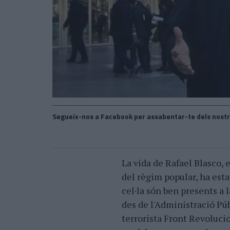
Segueix-nos a Facebook per assabentar-te dels nostr
L
a vida de Rafael Blasco, 
del règim popular, ha esta
cel·la són ben presents a l
des de l'Administració Púb
terrorista Front Revolucio