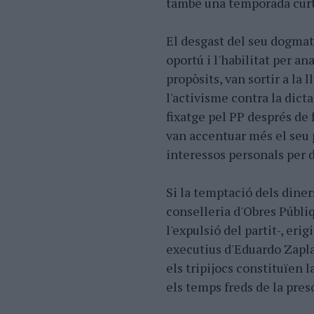
també una temporada curt
El desgast del seu dogma
oportú i l'habilitat per an
propòsits, van sortir a la 
l'activisme contra la dicta
fixatge pel PP després de f
van accentuar més el seu pe
interessos personals per 
Si la temptació dels diner
conselleria d'Obres Públiq
l'expulsió del partit-, eri
executius d'Eduardo Zapla
els tripijocs constituïen 
els temps freds de la pres