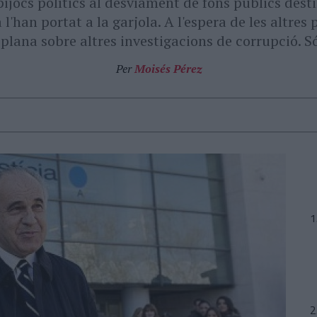
ripijocs polítics al desviament de fons públics dest
l'han portat a la garjola. A l'espera de les altres 
lana sobre altres investigacions de corrupció. S
Per
Moisés Pérez