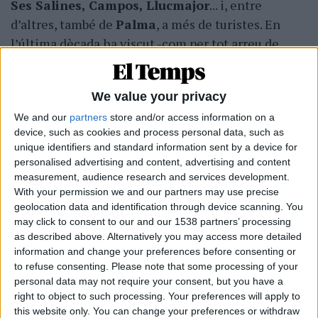
Ses Salines, Campos, Llucmajor
... i, entre
d’altres, també de
Palma
, a més de turistes. En
l’última dècada ha viscut -com per tot arreu de
l'illa- un enorme increment del nombre de turistes
i, en conseqüència, de les molèsties.
We value your privacy
Unes
molèsties
que es fan part de la
We and our
partners
store and/or access information on a
quotidianeitat a les platges properes d’
Es Trenc,
device, such as cookies and process personal data, such as
unique identifiers and standard information sent by a device for
Es Caragol, Es Carbó
... totes elles verges i molt
personalised advertising and content, advertising and content
apreciades pels residents per la seva tranquil.litat.
measurement, audience research and services development.
Però aquesta característica cada any ha anat
With your permission we and our partners may use precise
minvant davant l’allau d’embarcacions -moltes
geolocation data and identification through device scanning. You
may click to consent to our and our 1538 partners’ processing
d’elles llogades- que tiren l’àncora sobre la
as described above. Alternatively you may access more detailed
posidònia, arriben -les més lleugeres- sobre
information and change your preferences before consenting or
les mateixes platges...
activitats que estan
to refuse consenting.
Please note that some processing of your
personal data may not require your consent, but you have a
prohibides però que ningú hi posa reme
i.
right to object to such processing. Your preferences will apply to
this website only. You can change your preferences or withdraw
I enguany ha aparegut una nova d’aquestes