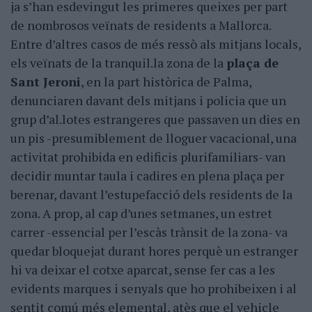
ja s’han esdevingut les primeres queixes per part
de nombrosos veïnats de residents a Mallorca.
Entre d’altres casos de més ressò als mitjans locals,
els veïnats de la tranquil.la zona de la
plaça de
Sant Jeroni
, en la part històrica de Palma,
denunciaren davant dels mitjans i policia que un
grup d’al.lotes estrangeres que passaven un dies en
un pis -presumiblement de lloguer vacacional, una
activitat prohibida en edificis plurifamiliars- van
decidir muntar taula i cadires en plena plaça per
berenar, davant l’estupefacció dels residents de la
zona. A prop, al cap d’unes setmanes, un estret
carrer -essencial per l’escàs trànsit de la zona- va
quedar bloquejat durant hores perquè un estranger
hi va deixar el cotxe aparcat, sense fer cas a les
evidents marques i senyals que ho prohibeixen i al
sentit comú més elemental, atès que el vehicle