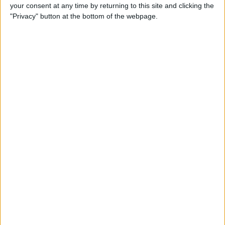
your consent at any time by returning to this site and clicking the
activitats marítimes. Una
discoteca nàutica,
"Privacy" button at the bottom of the webpage.
que
deixà
sense dormir durant tota la nit
del
diumenge 7 al dilluns 8 de maig als centenars de
residents habituals del passeig principal de la
Colònia, sense que les autoritats fessin res per
impedir-ho. De fet, digueren que no hi podien fer
res.
Denou iots
es concentraren a unes dotzenes de
metres de la platja principal de la Colònia, Es Dolç,
situada davant les cases del passeig martím de la
zona, i iniciaren cap a les 7 de l’horabaixa del
diumenge una
festa amb música a tot volum
que emetia una sola nau, que portava un
equipament sonor amb una potència que feia
tremolar els vidres de les finestres de les cases de
primera línia de mar. A les cobertes, els ocupants