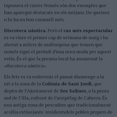
taponava el carrer. Només són dos exemples que
han aparegut destacats en els mitjans. De queixes
n'hi ha un bon caramull més.
Discoteca nàutica
. Però el
cas més espectacular
es va viure el primer cap de setmana de maig i ha
alertat a milers de mallorquins que temen que
només sigui el preludi d’una nova moda per aquest
estiu. És el que la premsa local ha anomenat la
«discoteca nàutica».
Els fets es va esdevenir el passat diumenge a la
nit a la zona de la
Colònia de Sant Jordi
, que
depèn de l’Ajuntament de
Ses Salines
, a la punta
sud de l’illa, enfront de l’arxipèlag de Cabrera. És
una antiga zona de pescadors que tradicionalment
acollia estiuejants residentsdels pobles propers de