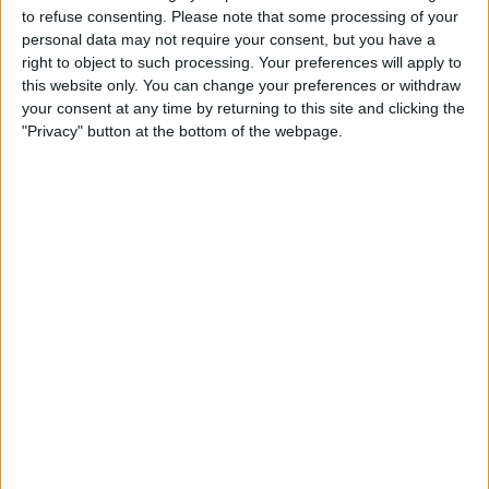
to refuse consenting.
Please note that some processing of your
totes les paraules del belsetà,
personal data may not require your consent, but you have a
Per
Violeta Tena
right to object to such processing. Your preferences will apply to
this website only. You can change your preferences or withdraw
Substitució nacional
your consent at any time by returning to this site and clicking the
Quan la memòria democràtica s'oblida de la castellanització del
"Privacy" button at the bottom of the webpage.
país
Per
Raül Garay
Una mecenes del trumpisme mediàtic i els
tentacles valencians al negoci sociosanitari
El hòlding Eulen amplia els seus contractes de residències i centres
de dia a terres valencianes
Per
Moisés Pérez
Els cinc deures pendents d’un Compromís a l’alça
Cinc reptes per a maximitzar beneficis
Per
Víctor Maceda
El PSPV i l’Ajuntament d’Alacant: 32 anys sense
repetir candidat a l’alcaldia