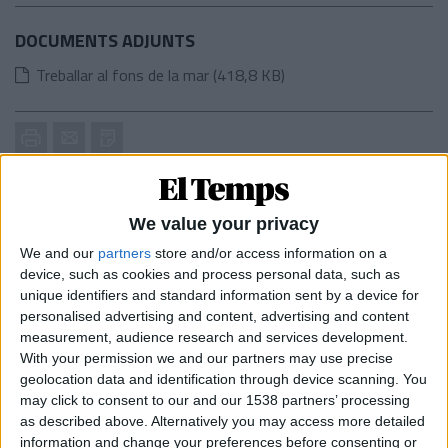
DOCUMENTS ADJUNTS
Treballar al fons de la mar (418,8 KB)
Imprimir
Envia
PDF
a
un
X
Bluesky
Facebook
WhatsApp
Telegram
Comparteix
amic
We value your privacy
ETIQUETES
We and our
partners
store and/or access information on a
Alacant
Educació
Equips i instal·lacions
Esport
Oci
device, such as cookies and process personal data, such as
unique identifiers and standard information sent by a device for
personalised advertising and content, advertising and content
measurement, audience research and services development.
MÉS POPULARS
With your permission we and our partners may use precise
geolocation data and identification through device scanning. You
Barré, el pastor que guarda el tresor lingüístic
may click to consent to our and our 1538 partners’ processing
del belsetà
as described above. Alternatively you may access more detailed
information and change your preferences before consenting or
Qui és Ánchel Lois Saludas, el pastor que s'ha entestat a recopilar