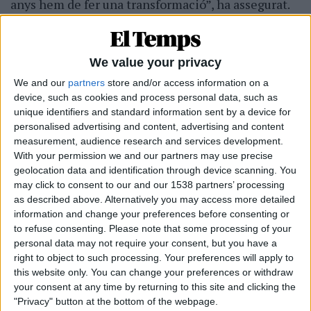
anys hem de fer una transformació”, ha assegurat.
El nou director de TV3 ha indicat que hi ha moltes
vies de difusió que s’han d’explorar, s’ha de
potenciar l’aposta digital i preparar el camí per
We value your privacy
quan la TDT “ens vagi abandonant”.
We and our
partners
store and/or access information on a
device, such as cookies and process personal data, such as
Així mateix, ha manifestat que a la televisió han de
unique identifiers and standard information sent by a device for
potenciar l’oferta infantil, l’aposta juvenil i, a partir
personalised advertising and content, advertising and content
measurement, audience research and services development.
del gener, la reforma de l’aposta cultural, i tot això,
With your permission we and our partners may use precise
ha afegit, “intentant mantenir el lideratge de
geolocation data and identification through device scanning. You
TV3”.
may click to consent to our and our 1538 partners’ processing
as described above. Alternatively you may access more detailed
Gras ha assegurat que hi haurà una oferta diferent
information and change your preferences before consenting or
de continguts: “Tenim interès en despolititzar part
to refuse consenting.
Please note that some processing of your
personal data may not require your consent, but you have a
de la graella i que la base de la informació se centri
right to object to such processing. Your preferences will apply to
en els serveis informatius i rebaixar el to polític”.
this website only. You can change your preferences or withdraw
També ha apostat per donar un pas més cap a
your consent at any time by returning to this site and clicking the
"Privacy" button at the bottom of the webpage.
l’entreteniment.