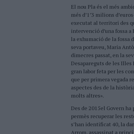
El nou Pla és el més ambic
més d’1’3 milions d’euros
executat al territori des 
intervenció d’una fossa a 
la exhumació de la fossa 
seva portaveu, Maria Antò
dimecres passat, en la se
Desapareguts de les Illes 
gran labor feta per les c
que per primera vegada re
aspectes des de la històri
molts altres».
Des de 2015el Govern ha 
permès recuperar les rest
s’han identificat 40, la d
Arrom, assassinat a princi