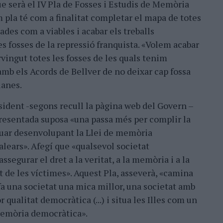
e serà el IV Pla de Fosses i Estudis de Memòria
 pla té com a finalitat completar el mapa de totes
des com a viables i acabar els treballs
s fosses de la repressió franquista. «Volem acabar
rvingut totes les fosses de les quals tenim
amb els Acords de Bellver de no deixar cap fossa
lanes.
esident -segons recull la pàgina web del Govern –
 presentada suposa «una passa més per complir la
inuar desenvolupant la Llei de memòria
alears». Afegí que «qualsevol societat
segurar el dret a la veritat, a la memòria i a la
 de les víctimes». Aquest Pla, asseverà, «camina
fa una societat una mica millor, una societat amb
 qualitat democràtica (...) i situa les Illes com un
 memòria democràtica».