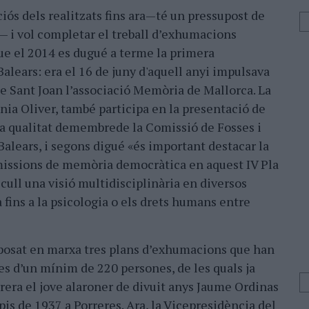
iós dels realitzats fins ara—té un pressupost de
— i vol completar el treball d’exhumacions
que el 2014 es dugué a terme la primera
Balears: era el 16 de juny d'aquell anyi impulsava
de Sant Joan l’associació Memòria de Mallorca. La
nia Oliver, també participa en la presentació de
va qualitat demembrede la Comissió de Fosses i
Balears, i segons digué «és important destacar la
omissions de memòria democràtica en aquest IV Pla
cull una visió multidisciplinària en diversos
a fins a la psicologia o els drets humans entre
posat en marxa tres plans d’exhumacions que han
es d’un mínim de 220 persones, de les quals ja
arrera el jove alaroner de divuit anys Jaume Ordinas
pis de 1937 a Porreres. Ara, la Vicepresidència del