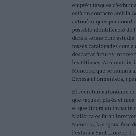
emprèn tasques d’exhumaci
està en contacte amb la G
autonòmiques per coordina
possible identificació de 
durà a terme cinc estudis 
fosses catalogades com a 
descartar futures interven
les Pitiüses. Així mateix,
Menorca, que se sumarà al
Eivissa i Formentera, i p
El secretari autonòmic de
que «aquest pla és el més
el que tindrà un impacte m
Mallorca es faran interve
Menorca, la segona fase d
l’estudi a Sant Llorenç de