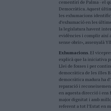
cementiri de Palma - el qu
Democràtica. Aquest últim
les exhumacions identifica
d’exhumació en les últime
la legislatura havent inte
evidències i complir així 
sense obrir», assenyalà Yl
Exhumacions
. El vicepr
explicà que la iniciativa
Llei de fosses i per cont
democràtica de les illes B
democràtica madura ha d’as
reparació i reconeixement
en aquesta direcció i ens 
major dignitat i amb millor
referent a tot l’Estat en