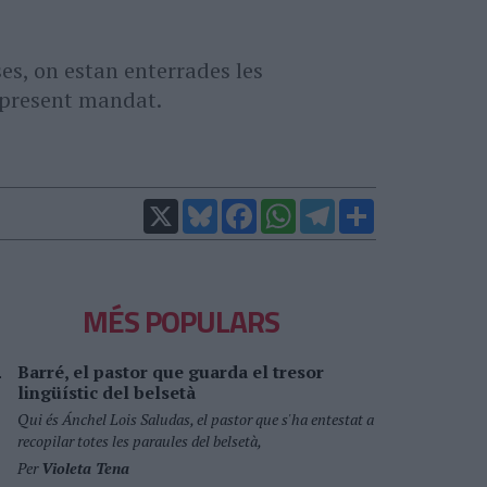
s, on estan enterrades les
l present mandat.
X
Bluesky
Facebook
WhatsApp
Telegram
Comparteix
MÉS POPULARS
Barré, el pastor que guarda el tresor
lingüístic del belsetà
Qui és Ánchel Lois Saludas, el pastor que s'ha entestat a
recopilar totes les paraules del belsetà,
Per
Violeta Tena