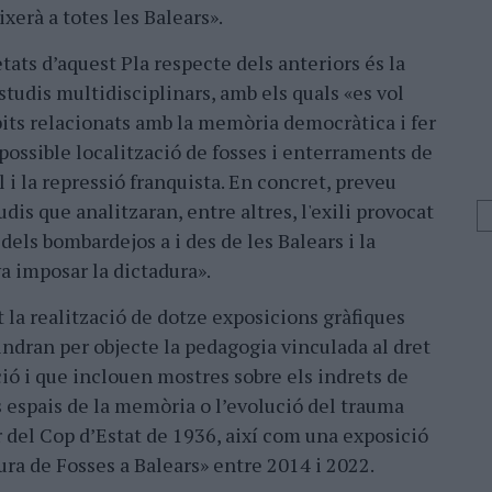
erà a totes les Balears».
tats d’aquest Pla respecte dels anteriors és la
estudis multidisciplinars, amb els quals «es vol
bits relacionats amb la memòria democràtica i fer
possible localització de fosses i enterraments de
l i la repressió franquista. En concret, preveu
dis que analitzaran, entre altres, l'exili provocat
dels bombardejos a i des de les Balears i la
a imposar la dictadura».
la realització de dotze exposicions gràfiques
tindran per objecte la pedagogia vinculada al dret
ió i que inclouen mostres sobre els indrets de
ls espais de la memòria o l’evolució del trauma
r del Cop d’Estat de 1936, així com una exposició
ura de Fosses a Balears» entre 2014 i 2022.