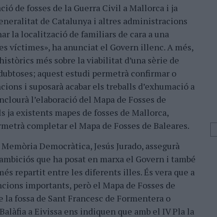
ó de fosses de la Guerra Civil a Mallorca i ja
eneralitat de Catalunya i altres administracions
r la localització de familiars de cara a una
les víctimes», ha anunciat el Govern illenc. A més,
històrics més sobre la viabilitat d’una sèrie de
dubtoses; aquest estudi permetrà confirmar o
cions i suposarà acabar els treballs d’exhumació a
 inclourà l’elaboració del Mapa de Fosses de
s ja existents mapes de fosses de Mallorca,
ermetrà completar el Mapa de Fosses de Baleares.
 Memòria Democràtica, Jesús Jurado, assegurà
 ambiciós que ha posat en marxa el Govern i també
és repartit entre les diferents illes. És vera que a
ncions importants, però el Mapa de Fosses de
e la fossa de Sant Francesc de Formentera o
 Balàfia a Eivissa ens indiquen que amb el IV Pla la