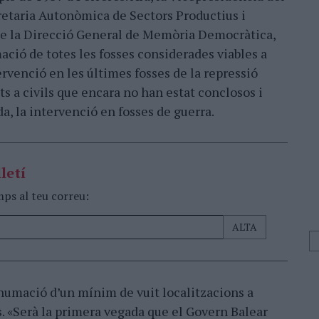
cretaria Autonòmica de Sectors Productius i
e la Direcció General de Memòria Democràtica,
ció de totes les fosses considerades viables a
ervenció en les últimes fosses de la repressió
ats a civils que encara no han estat conclosos i
a, la intervenció en fosses de guerra.
letí
mps al teu correu:
humació d’un mínim de vuit localitzacions a
s. «Serà la primera vegada que el Govern Balear