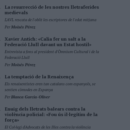
La resurrecció de les nostres lletraferides
medievals
L'AVL rescata de l'oblit les escriptores de l'edat mitjana
Per
Moisés Pérez
Xavier Antich: «Calia fer un salt a la
Federació Llull davant un Estat hostil»
Entrevista a fons al president d'Òmnium Cultural i de la
Federació Llull
Per
Moisés Pérez
La temptació de la Renaixença
Els renaixentistes eren tan catalans com espanyols, se
sentien còmodes en Espanya
Per
Blanca Garcia-Oliver
Enuig dels lletrats balears contra la
violència policial: «Fou ús il·legítim de la
força»
El Col·legi d'Advocats de les Illes contra la violència