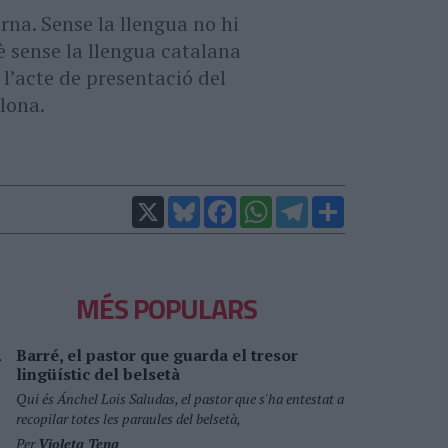
rna. Sense la llengua no hi
è sense la llengua catalana
 l’acte de presentació del
lona.
X
Bluesky
Facebook
WhatsApp
Telegram
Comparteix
MÉS POPULARS
Barré, el pastor que guarda el tresor
lingüístic del belsetà
Qui és Ánchel Lois Saludas, el pastor que s'ha entestat a
recopilar totes les paraules del belsetà,
Per
Violeta Tena