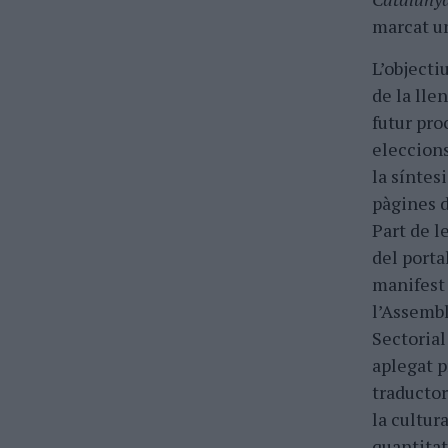
marcat un
L’objecti
de la lle
futur pro
eleccions
la síntes
pàgines d
Part de l
del port
manifest 
l’Assemb
Sectorial
aplegat p
traductor
la cultur
quantitat