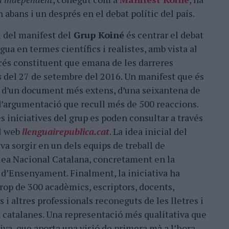
 abans i un després en el debat polític del país.
u del manifest del
Grup Koiné
és centrar el debat
ngua en termes científics i realistes, amb vista al
cés constituent que emana de les darreres
 del 27 de setembre del 2016. Un manifest que és
i d’un document més extens, d’una seixantena de
’argumentació que recull més de 500 reaccions.
es iniciatives del grup es poden consultar a través
al web
llenguairepublica.cat
. La idea inicial del
va sorgir en un dels equips de treball de
lea Nacional Catalana, concretament en la
 d’Ensenyament. Finalment, la iniciativa ha
rop de 300 acadèmics, escriptors, docents,
s i altres professionals reconeguts de les lletres i
a catalanes. Una representació més qualitativa que
iva, que aporta una visió de primera mà a l’hora