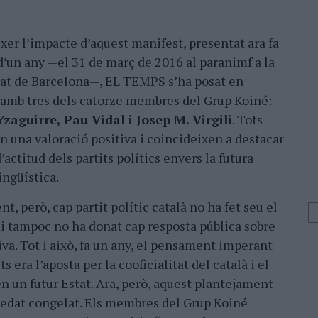
xer l’impacte d’aquest manifest, presentat ara fa
’un any —el 31 de març de 2016 al paranimf a la
tat de Barcelona—, EL TEMPS s’ha posat en
 amb tres dels catorze membres del Grup Koiné:
Yzaguirre, Pau Vidal i Josep M. Virgili
. Tots
an una valoració positiva i coincideixen a destacar
’actitud dels partits polítics envers la futura
ingüística.
, però, cap partit polític català no ha fet seu el
i tampoc no ha donat cap resposta pública sobre
tiva. Tot i això, fa un any, el pensament imperant
ts era l’aposta per la cooficialitat del català i el
en un futur Estat. Ara, però, aquest plantejament
uedat congelat. Els membres del Grup Koiné