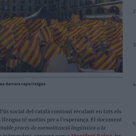
es darrers reportatges
 l’ús social del català continuï reculant en tots els
a llengua té motius per a l’esperança. El document
itable procés de normalització lingüística a la
a independent
, conegut com a
Manifest Koiné
, ha