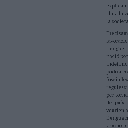
explicant
clara la 
la societa
Precisam
favorable
llengües 
nació per
indefinic
podria c
fossin le
regulessi
per torna
del país.
veurien a
llengua n
sempre qu