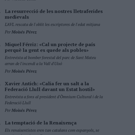
La resurrecció de les nostres lletraferides
medievals
L'AVL rescata de l'oblit les escriptores de l'edat mitjana
Per
Moisés Pérez
Miquel Férriz: «Cal un projecte de país
perquè la gent es quede als pobles»
Entrevista al bomber forestal del parc de Sant Mateu
arran de l'incendi a la Vall d'Uixó
Per
Moisés Pérez
Xavier Antich: «Calia fer un salt a la
Federació Llull davant un Estat hostil»
Entrevista a fons al president d'Òmnium Cultural i de la
Federació Llull
Per
Moisés Pérez
La temptació de la Renaixença
Els renaixentistes eren tan catalans com espanyols, se