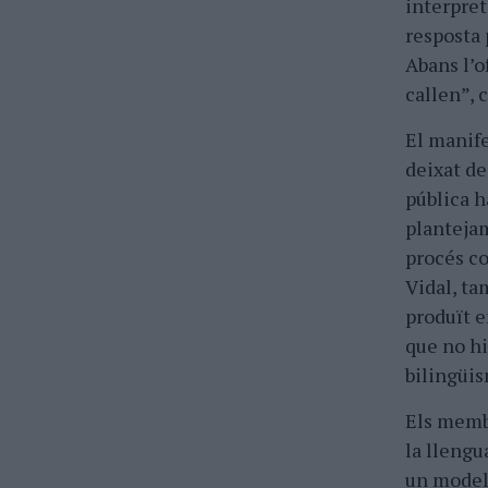
interpret
resposta 
Abans l’of
callen”, 
El manife
deixat de 
pública h
plantejam
procés co
Vidal, ta
produït e
que no hi
bilingüi
Els membr
la llengu
un model