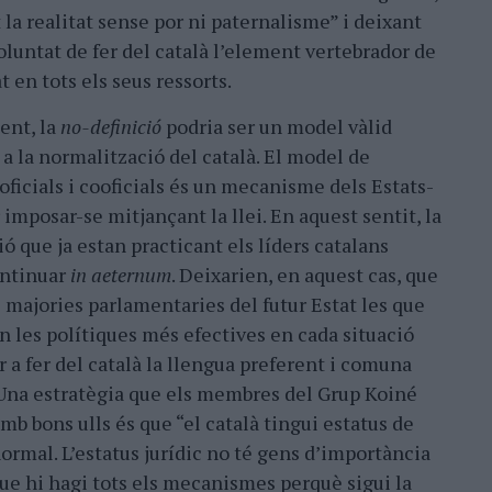
 la realitat sense por ni paternalisme” i deixant
voluntat de fer del català l’element vertebrador de
t en tots els seus ressorts.
ent, la
no-definició
podria ser un model vàlid
 a la normalització del català. El model de
oficials i cooficials és un mecanisme dels Estats-
 imposar-se mitjançant la llei. En aquest sentit, la
ió que ja estan practicant els líders catalans
ontinuar
in aeternum
. Deixarien, en aquest cas, que
s majories parlamentaries del futur Estat les que
n les polítiques més efectives en cada situació
r a fer del català la llengua preferent i comuna
 Una estratègia que els membres del Grup Koiné
mb bons ulls és que “el català tingui estatus de
ormal. L’estatus jurídic no té gens d’importància
e hi hagi tots els mecanismes perquè sigui la