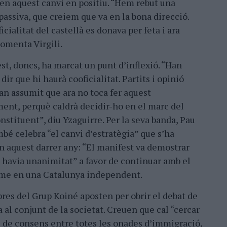
en aquest canvi en positiu. “Hem rebut una
passiva, que creiem que va en la bona direcció.
icialitat del castellà es donava per feta i ara
comenta Virgili.
st, doncs, ha marcat un punt d’inflexió. “Han
dir que hi haurà cooficialitat. Partits i opinió
an assumit que ara no toca fer aquest
ent, perquè caldrà decidir-ho en el marc del
nstituent”, diu Yzaguirre. Per la seva banda, Pau
mbé celebra “el canvi d’estratègia” que s’ha
n aquest darrer any: “El manifest va demostrar
 havia unanimitat” a favor de continuar amb el
sme en una Catalunya independent.
es del Grup Koiné aposten per obrir el debat de
a al conjunt de la societat. Creuen que cal “cercar
 de consens entre totes les onades d’immigració,