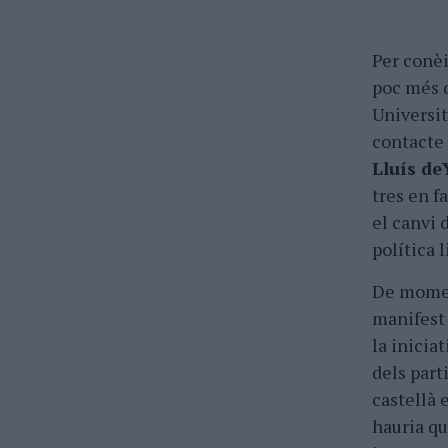
Per conèi
poc més d
Universi
contacte
Lluís de
tres en f
el canvi d
política l
De moment
manifest 
la inicia
dels parti
castellà 
hauria q