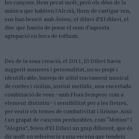
les cançons. Hem pecat molt, però els déus de la
música que habiten l’Alcoià, lluny de castigar-nos,
ens han beneït amb
Ànima
, el diluvi d’El diluvi, el
disc que hauria de posar el nom d’aquesta
agrupació en boca de tothom.
Des de la seua creació, el 2011, El Diluvi havia
suggerit maneres i personalitat, un so propi i
identificable, barreja de sòlid tractament musical
de cordes i violins, instint melòdic, una encertada
combinació de veus −amb Flora Sempere com a
element distintiu− i sensibilitat per a les lletres,
per vestir els temes de combativitat i lirisme. Això
i un grapat de cançons perdurables, com “Motius” i
“Alegria”, feien d’El Diluvi un grup diferent, que és
dir molt en referència a una escena que tendeix