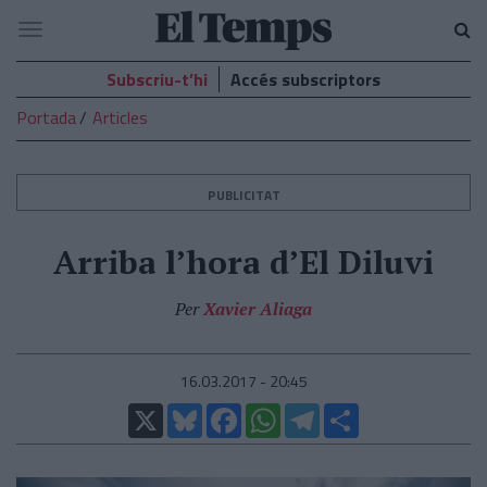
El
Navegació
Temps
Subscriu-t’hi
Accés subscriptors
Portada
Articles
PUBLICITAT
Arriba l’hora d’El Diluvi
Per
Xavier Aliaga
16.03.2017 - 20:45
X
Bluesky
Facebook
WhatsApp
Telegram
Comparteix