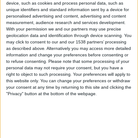
device, such as cookies and process personal data, such as
unique identifiers and standard information sent by a device for
personalised advertising and content, advertising and content
measurement, audience research and services development.
With your permission we and our partners may use precise
Ànima
geolocation data and identification through device scanning. You
EL DILUVI
may click to consent to our and our 1538 partners’ processing
Música de Telers, 2017
as described above. Alternatively you may access more detailed
Folk
information and change your preferences before consenting or
to refuse consenting.
Please note that some processing of your
personal data may not require your consent, but you have a
Amb tot, a la cantant i bandurrista i als seus barbuts
right to object to such processing. Your preferences will apply to
sequaços, Andreu Ferre (baix i veu), David Payà
this website only. You can change your preferences or withdraw
your consent at any time by returning to this site and clicking the
(violí i veu), Lluc Llorens (acordió), Txus
"Privacy" button at the bottom of the webpage.
Rodríguez (guitarra), Jordi Bernabeu i Dani García
(percussions), els faltava un colp d’autoritat, un
disc per destil·lar l’aprenentatge, més rodó i més
complit de cançons.
Ànima
, produïda per David
Rossell, nom referencial de la divisió festiva, és