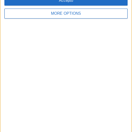
Accepto
MORE OPTIONS
SUBSCRIPCIÓ AL BUTLLETÍ
Adreça
ALTA
electrònica
He llegit i accepto
la Política de Privacitat
AMB EL SUPORT DE:
MEMBRE DE: