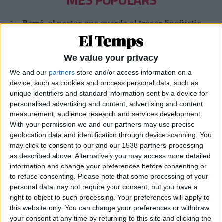
Barré, el pastor que guarda el tresor lingüístic
del belsetà
Qui és Ánchel Lois Saludas, el pastor que s'ha entestat a recopilar
totes les paraules del belsetà,
We value your privacy
Per
Violeta Tena
We and our
partners
store and/or access information on a
device, such as cookies and process personal data, such as
La resurrecció de les nostres lletraferides
unique identifiers and standard information sent by a device for
medievals
personalised advertising and content, advertising and content
L'AVL rescata de l'oblit les escriptores de l'edat mitjana
measurement, audience research and services development.
Per
Moisés Pérez
With your permission we and our partners may use precise
geolocation data and identification through device scanning. You
Xavier Antich: «Calia fer un salt a la Federació
may click to consent to our and our 1538 partners’ processing
Llull davant un Estat hostil»
as described above. Alternatively you may access more detailed
Entrevista a fons al president d'Òmnium Cultural i de la Federació
information and change your preferences before consenting or
Llull
to refuse consenting.
Please note that some processing of your
Per
Moisés Pérez
personal data may not require your consent, but you have a
right to object to such processing. Your preferences will apply to
La temptació de la Renaixença
this website only. You can change your preferences or withdraw
Els renaixentistes eren tan catalans com espanyols, se sentien
your consent at any time by returning to this site and clicking the