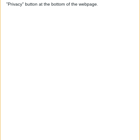
còmodes en Espanya
"Privacy" button at the bottom of the webpage.
Per
Blanca Garcia-Oliver
Substitució nacional
Quan la memòria democràtica s'oblida de la castellanització del
país
Per
Raül Garay
Els 20 més populars
PUBLICITAT
PUBLICITAT
PUBLICITAT