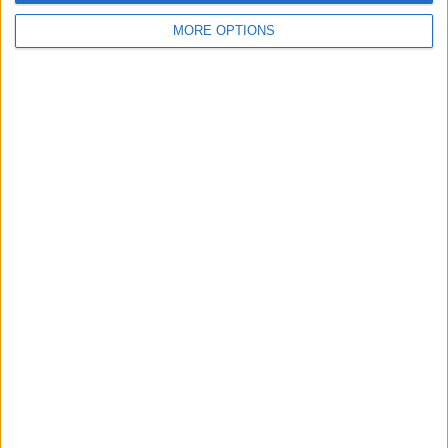
MORE OPTIONS
SUBSCRIPCIÓ AL BUTLLETÍ
Adreça
ALTA
electrònica
He llegit i accepto
la Política de Privacitat
AMB EL SUPORT DE:
MEMBRE DE: