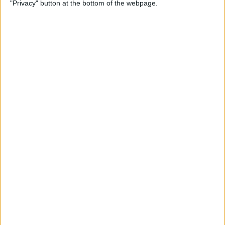
"Privacy" button at the bottom of the webpage.
Per
Moisés Pérez
La temptació de la Renaixença
Els renaixentistes eren tan catalans com espanyols, se sentien
còmodes en Espanya
Per
Blanca Garcia-Oliver
Els 20 més populars
PUBLICITAT
PUBLICITAT
PUBLICITAT