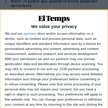
Barré, el pastor que guarda el tresor lingüístic
del belsetà
Qui és Ánchel Lois Saludas, el pastor que s'ha entestat a recopilar
totes les paraules del belsetà,
Per
Violeta Tena
We value your privacy
La resurrecció de les nostres lletraferides
We and our
partners
store and/or access information on a
medievals
device, such as cookies and process personal data, such as
L'AVL rescata de l'oblit les escriptores de l'edat mitjana
unique identifiers and standard information sent by a device for
Per
Moisés Pérez
personalised advertising and content, advertising and content
measurement, audience research and services development.
Miquel Férriz: «Cal un projecte de país perquè la
With your permission we and our partners may use precise
gent es quede als pobles»
geolocation data and identification through device scanning. You
may click to consent to our and our 1538 partners’ processing
Entrevista al bomber forestal del parc de Sant Mateu arran de
l'incendi a la Vall d'Uixó
as described above. Alternatively you may access more detailed
information and change your preferences before consenting or
Per
Moisés Pérez
to refuse consenting.
Please note that some processing of your
personal data may not require your consent, but you have a
Xavier Antich: «Calia fer un salt a la Federació
Llull davant un Estat hostil»
right to object to such processing. Your preferences will apply to
this website only. You can change your preferences or withdraw
Entrevista a fons al president d'Òmnium Cultural i de la Federació
your consent at any time by returning to this site and clicking the
Llull