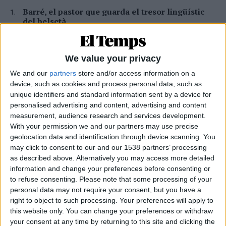
Barré, el pastor que guarda el tresor lingüístic
del belsetà
Qui és Ánchel Lois Saludas, el pastor que s'ha entestat a recopilar
totes les paraules del belsetà,
Per
Violeta Tena
We value your privacy
We and our
partners
store and/or access information on a
La resurrecció de les nostres lletraferides
device, such as cookies and process personal data, such as
medievals
unique identifiers and standard information sent by a device for
L'AVL rescata de l'oblit les escriptores de l'edat mitjana
personalised advertising and content, advertising and content
Per
Moisés Pérez
measurement, audience research and services development.
With your permission we and our partners may use precise
Miquel Férriz: «Cal un projecte de país perquè la
geolocation data and identification through device scanning. You
gent es quede als pobles»
may click to consent to our and our 1538 partners’ processing
Entrevista al bomber forestal del parc de Sant Mateu arran de
as described above. Alternatively you may access more detailed
l'incendi a la Vall d'Uixó
information and change your preferences before consenting or
Per
Moisés Pérez
to refuse consenting.
Please note that some processing of your
personal data may not require your consent, but you have a
Xavier Antich: «Calia fer un salt a la Federació
right to object to such processing. Your preferences will apply to
Llull davant un Estat hostil»
this website only. You can change your preferences or withdraw
Entrevista a fons al president d'Òmnium Cultural i de la Federació
your consent at any time by returning to this site and clicking the