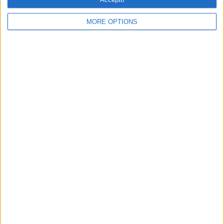
MORE OPTIONS
SUBSCRIPCIÓ AL BUTLLETÍ
Adreça
ALTA
electrònica
He llegit i accepto
la Política de Privacitat
AMB EL SUPORT DE:
MEMBRE DE: