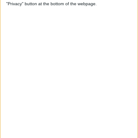
Llull
"Privacy" button at the bottom of the webpage.
Per
Moisés Pérez
La temptació de la Renaixença
Els renaixentistes eren tan catalans com espanyols, se sentien
còmodes en Espanya
Per
Blanca Garcia-Oliver
Els 20 més populars
PUBLICITAT
PUBLICITAT
PUBLICITAT