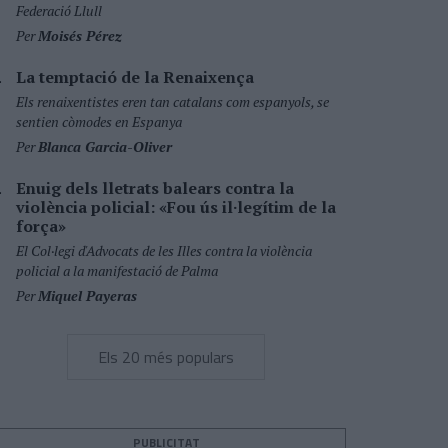
Federació Llull
Per
Moisés Pérez
La temptació de la Renaixença
Els renaixentistes eren tan catalans com espanyols, se
sentien còmodes en Espanya
Per
Blanca Garcia-Oliver
Enuig dels lletrats balears contra la
violència policial: «Fou ús il·legítim de la
força»
El Col·legi d'Advocats de les Illes contra la violència
policial a la manifestació de Palma
Per
Miquel Payeras
Els 20 més populars
PUBLICITAT