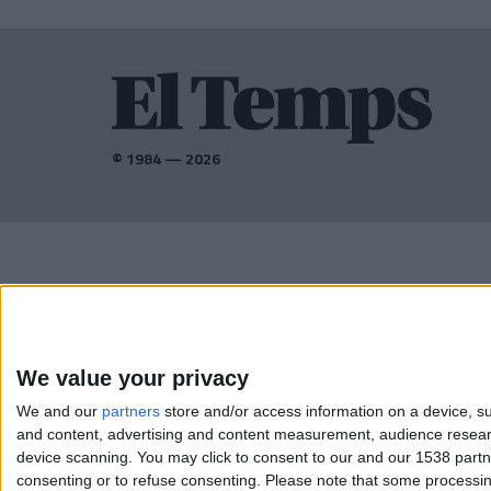
© 1984 — 2026
AMB EL SUPORT DE:
We value your privacy
We and our
partners
store and/or access information on a device, su
and content, advertising and content measurement, audience resea
device scanning. You may click to consent to our and our 1538 part
consenting or to refuse consenting.
Please note that some processing