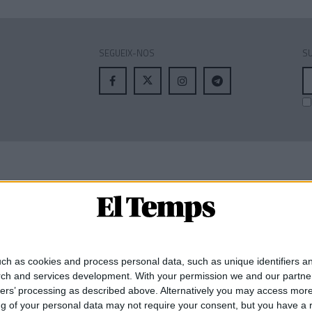
SEGUEIX-NOS
SU
A
el
MEMBRE DE:
ch as cookies and process personal data, such as unique identifiers an
rch and services development.
With your permission we and our partner
ners’ processing as described above. Alternatively you may access mor
 of your personal data may not require your consent, but you have a rig