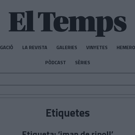
IGACIÓ
LA REVISTA
GALERIES
VINYETES
HEMERO
PÒDCAST
SÈRIES
Etiquetes
Etiqueta: ‘iman de ripoll’