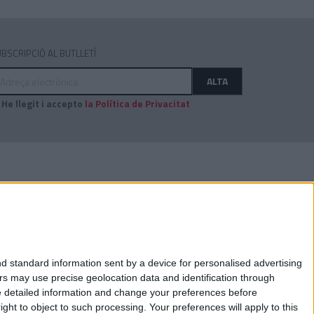
BSCRIPCIÓ AL BUTLLETÍ
dreça
ALTA
ectrònica
He llegit i accepto
la Política de Privacitat
AUDITAT PER:
d standard information sent by a device for personalised advertising
s may use precise geolocation data and identification through
e detailed information and change your preferences before
ht to object to such processing. Your preferences will apply to this