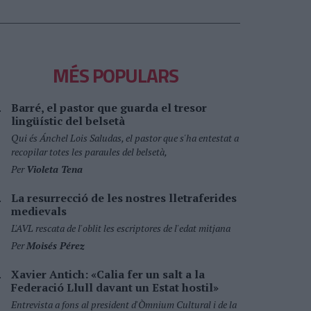
MÉS POPULARS
Barré, el pastor que guarda el tresor
lingüístic del belsetà
Qui és Ánchel Lois Saludas, el pastor que s'ha entestat a
recopilar totes les paraules del belsetà,
Per
Violeta Tena
La resurrecció de les nostres lletraferides
medievals
L'AVL rescata de l'oblit les escriptores de l'edat mitjana
Per
Moisés Pérez
Xavier Antich: «Calia fer un salt a la
Federació Llull davant un Estat hostil»
Entrevista a fons al president d'Òmnium Cultural i de la